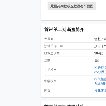
马头围道一带有食肆商铺
此屋苑期数或座数没有平面图
项目 3 期对面的启岸设有食
项目 3 期对面的崇志街设有
项目 3 期对面的阳光广场
首岸 第二期 新盘简介
马头围道一带有食肆商铺
发展商
恒基 / 
红磡广场一带有食肆商铺, 距离
预计关键日期
预计于2
马头围道/ 土瓜湾道花园, 
物业总伙数
384伙
座数
1座
海心公园, 距离项目 (绿色箭嘴部
相关楼
海心公园, 距离项目 (绿色箭嘴部
小学校网
35校网
海心公园一带设有网球场 (
相关楼
中学校网
九龙城区(
海心公园一带设有足球场 (
网页
按此查
保良局颜宝铃书院, 位于崇安街,
中华基督教会基道中学, 位于崇