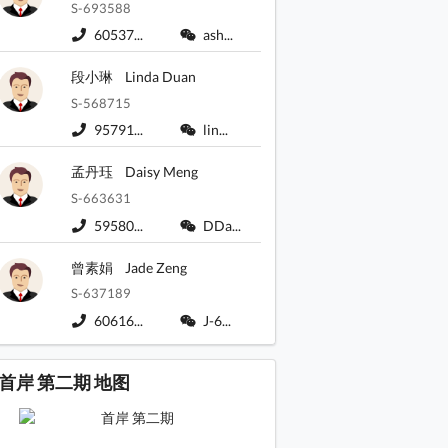
S-693588
60537...
ash...
段小琳
Linda Duan
S-568715
95791...
lin...
项目地盘入口位置
 Phase 2)，坐落于庇利街1号。该项目设有一座住宅大楼，总共
(环安街尾段)
孟丹珏
Daisy Meng
S-663631
59580...
DDa...
曾素娟
Jade Zeng
S-637189
60616...
J-6...
首岸 第二期 地图