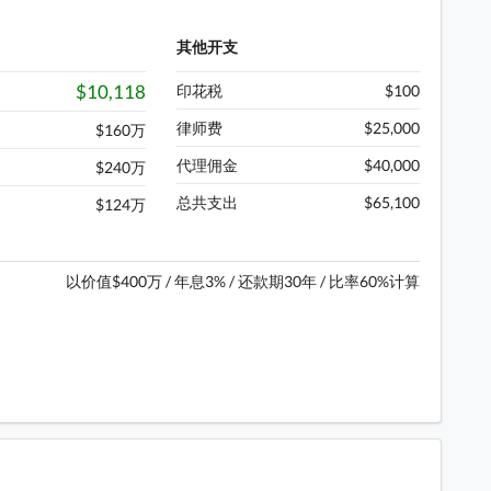
安街, 距离项目约 450 米
其他开支
 位于崇安街, 距离项目约 500 米
$10,118
印花税
$100
目约 500 米
律师费
$25,000
$160万
5X,85), 城巴(608)
代理佣金
$40,000
$240万
,5C,5D,11K,12A,21,85P,85X,106,106P), 项目位
总共支出
$65,100
$124万
14,5,5A,5P,26,93K,N121), 城巴(N23,A22)
), 城巴(E23,E23A,N23,A25)
以价值$400万 / 年息3% / 还款期30年 / 比率60%计算
目约 350 米
目约 350 米