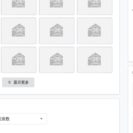
街观看)
观看)
项目位于绿色箭嘴部分
园, 环海东岸, 荣辉大厦
嘴部分) 邻近碧丽花园 (图片右方)
嘴部分
显示更多
量较多
苑座数