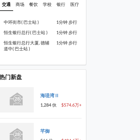
交通
商场
餐饮
学校
银行
医疗
中环街市( 巴士站 )
1分钟 步行
恒生银行总行( 巴士站 )
1分钟 步行
恒生银行总行大厦, 德辅
1分钟 步行
道中( 巴士站 )
热门新盘
海瑅湾 II
1,284 伙
$574.6万+
芊御