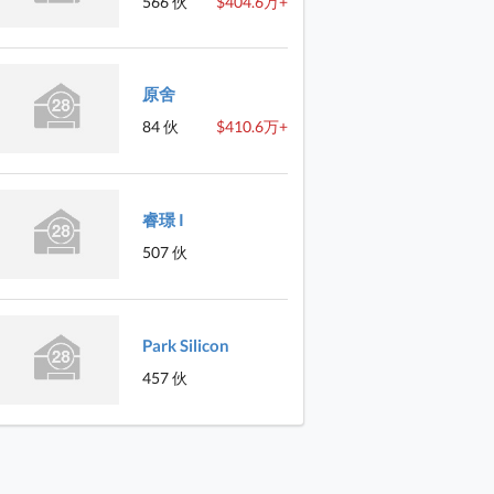
566 伙
$404.6万+
原舍
84 伙
$410.6万+
睿璟 I
507 伙
Park Silicon
457 伙