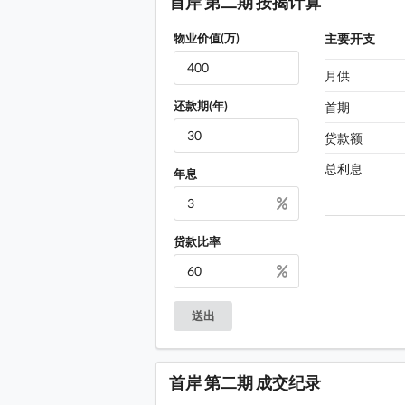
首岸 第二期 按揭计算
中华基督教会基道中学, 位于崇
物业价值(万)
主要开支
保良局陈丽玲 (百周年) 学校,
月供
高山剧场, 位于高山道, 距离项
还款期(年)
首期
土瓜湾道一带设有巴士站, 九巴 (7
贷款额
马头围道一带设有巴士站, 九巴 (3B
总利息
年息
土瓜湾道一带设有巴士站, 九巴 (11,
庇利街设有巴士站, 九巴 (5D,115
贷款比率
项目外设有的士站 (庇利街)
土瓜湾港铁站 D2 出口, 距离项
土瓜湾港铁站 D2 出口, 距离项
送出
首岸 第二期 成交纪录