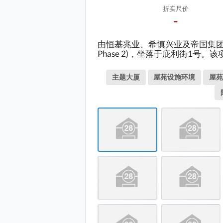
折实尺价
-
由恒基兆业、希慎兴业及帝国集团合作发展
Phase 2)，坐落于庇利街1号
由恒基兆业、希慎兴业及帝国集团
主题大厦
屋苑设施环境
屋苑
项目地盘入口位置 (环安街尾
项目顶层部分
V
项目顶层部分
项目 (绿色箭嘴部分) 外的环
项目 (绿色箭嘴部分) 外的马
项目 (绿色箭嘴部分) 外的马
项目 (绿色箭嘴部分) 外的马
项目1, 2, 3 期位置 (从