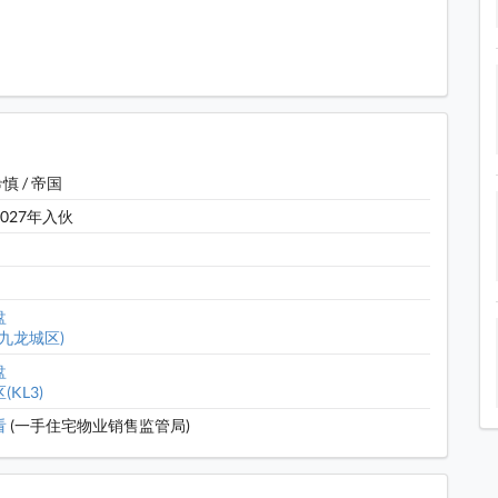
肆商铺
食肆
希慎 / 帝国
项目约 400 米
027年入伙
近土瓜湾港铁站 (项目位于绿色箭嘴部分)
分) 约 500 米
盘
分) 约 500 米
(九龙城区)
项目位于绿色箭嘴部分)
盘
KL3)
项目位于绿色箭嘴部分)
看
(一手住宅物业销售监管局)
 距离项目约 250 米
安街, 距离项目约 450 米