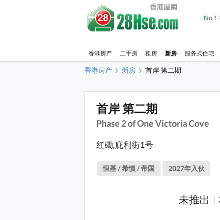
No.
香港房产
二手房
租房
新房
服务式住宅
香港房产
新房
首岸 第二期
首岸 第二期
Phase 2 of One Victoria Cove
红磡,庇利街1号
恒基 / 希慎 / 帝国
2027年入伙
未推出
|