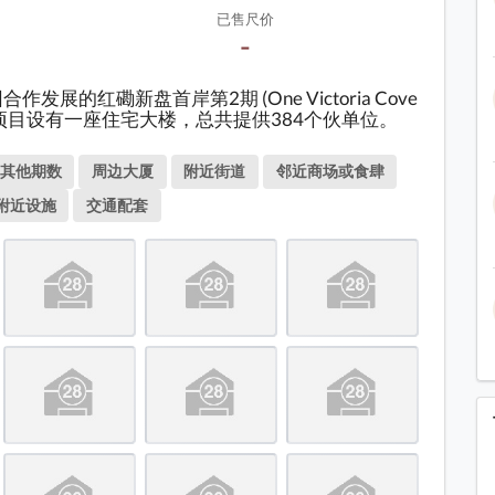
已售尺价
-
的红磡新盘首岸第2期 (One Victoria Cove
1 / 44
。该项目设有一座住宅大楼，总共提供384个伙单位。
由恒基兆业、希慎
合作发展的红磡新盘首岸第2期 (One Victoria Cove
其他期数
周边大厦
附近街道
邻近商场或食肆
兴业及帝国集团合
段)
附近设施
交通配套
作发展的红磡新盘
首岸第2期 (One
ictoria Cove
Phase 2)，坐落于
庇利街1号。该项
安街
目设有一座住宅大
楼，总共提供384
头围道
个伙单位。
头围道
头围道
马头围道与庇利街交界观看)