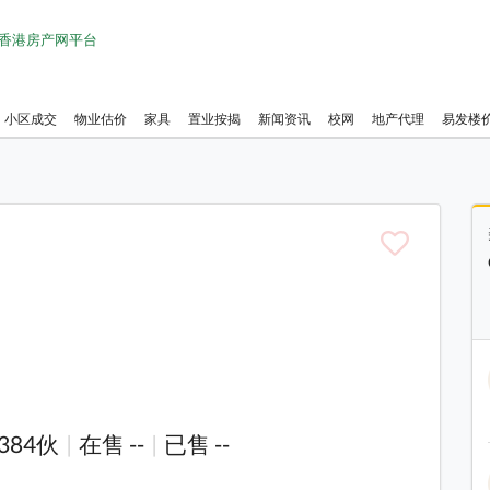
1 香港房产网平台
小区成交
物业估价
家具
置业按揭
新闻资讯
校网
地产代理
易发楼
384伙
|
在售 --
|
已售 --