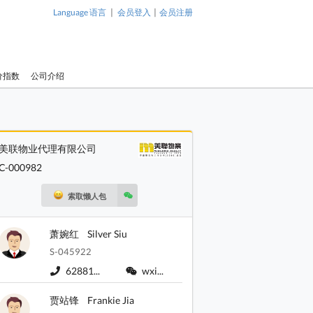
|
|
Language 语言
会员登入
会员注册
价指数
公司介绍
美联物业代理有限公司
C-000982
索取懒人包
萧婉红
Silver Siu
S-045922
62881...
wxi...
贾站锋
Frankie Jia