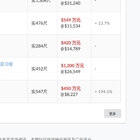
实1,306尺
-
$31,240
@
$549 万元
实476尺
+ 13.7%
$11,534
@
$420 万元
实284尺
-
$14,789
@
 低层 D室
$1,200 万元
实452尺
-
$26,549
@
室
$450 万元
实547尺
+ 194.1%
$8,227
@
更多
发布及市场资讯。本网站仅提供物业资讯及广告平台。