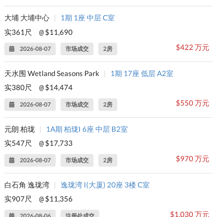
大埔 大埔中心
|
1期 1座 中层 C室
实361尺
$11,690
@
$422 万元
2026-08-07
市场成交
2房
天水围 Wetland Seasons Park
|
1期 17座 低层 A2室
实380尺
$14,474
@
$550 万元
2026-08-07
市场成交
2房
元朗 柏珑
|
1A期 柏珑I 6座 中层 B2室
实547尺
$17,733
@
$970 万元
2026-08-07
市场成交
2房
白石角 逸珑湾
|
逸珑湾 I(大厦) 20座 3楼 C室
实907尺
$11,356
@
$1,030 万元
2026-08-06
注册处成交