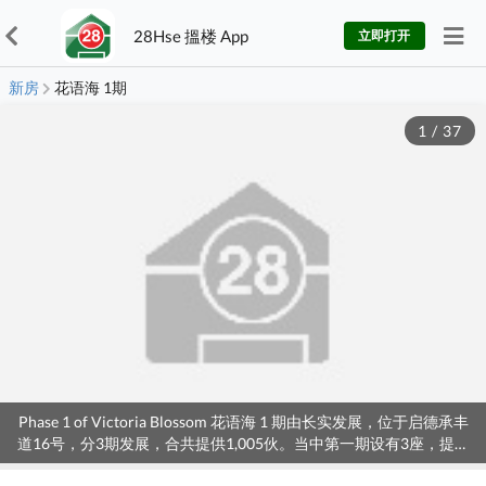
28Hse 搵楼 App
立即打开
新房
花语海 1期
1
/
37
Phase 1 of Victoria Blossom 花语海 1 期由长实发展，位于启德承丰
道16号，分3期发展，合共提供1,005伙。当中第一期设有3座，提供
307伙，主打2房及3房。