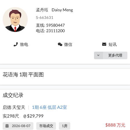
孟丹珏
Daisy Meng
S-663631
直线: 59580447
电话: 23111200
致电
微信
短讯
更多代理
花语海 1期 平面图
成交纪录
启德 天玺天
|
1期 6座 低层 A2室
实298尺
$29,799
@
$888 万元
2026-08-07
市场成交
1房