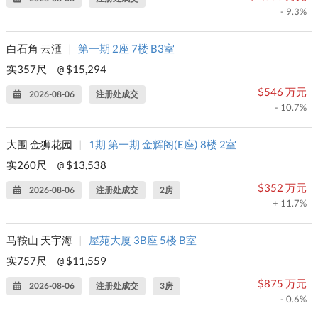
- 9.3%
白石角 云滙
|
第一期 2座 7楼 B3室
实357尺
$15,294
@
$546 万元
2026-08-06
注册处成交
- 10.7%
大围 金狮花园
|
1期 第一期 金辉阁(E座) 8楼 2室
实260尺
$13,538
@
$352 万元
2026-08-06
注册处成交
2房
+ 11.7%
马鞍山 天宇海
|
屋苑大厦 3B座 5楼 B室
实757尺
$11,559
@
$875 万元
2026-08-06
注册处成交
3房
- 0.6%