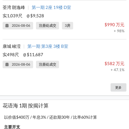
荃湾 朗逸峰
|
第一期 2座 19楼 D室
实1,039尺
$9,528
@
$990 万元
2026-08-06
注册处成交
3房
+ 98%
康城 峻滢
|
第一期 第3座 3楼 B室
实498尺
$11,687
@
$582 万元
2026-08-06
注册处成交
+ 47.1%
更多
花语海 1期 按揭计算
以价值$400万 / 年息3% / 还款期30年 / 比率60%计算
主要开支