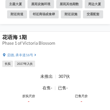
主题大厦
屋苑设施环境
屋苑其他期数
周边大厦
附近街道
邻近商场或食肆
附近设施
交通配套
花语海 1期
Phase 1 of Victoria Blossom
启德, 承丰道16号
长实
2027年入伙
未推出
|
307伙
在售-
|
已售-
折实尺价
已售尺价
-
-