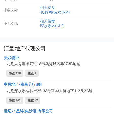
相关楼盘
小学校网:
40校网(深水埗区)
相关楼盘
中学校网:
深水埗区(KL2)
汇玺 地产代理公司
美联物业
九龙大角咀海庭道18号奥海城2期G73B地铺
售盘 170
租盘 2
中原地产-南昌分行B组
九龙深水埗桂林街25-33号富华大厦地下1, 2及2A铺
售盘 141
租盘 52
世纪21星铸(尖沙咀)有限公司