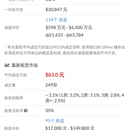
$20,847 元
一年前尺价
118个 放盘
$598 万元 - $6,500 万元
放盘叫价
@21,433 - @65,784
* 有关屋苑平均成交尺价是以90日内成交资料, 使用我们的 28Hse 楼价估
价系统对应不同单位的楼层及特质, 最后得出该屋苑整体的平均尺价。
最新租赁市场
$63.0 元
平均成交尺租
249宗
成交量
~ 3.1% (1房: 3.2%, 2房: 3.1%, 3房: 2.8%, 4
租务回报率
房+: 2.5%)
35%
租务活跃率
95个 租盘
$17,000 元 - $149,800 元
租盘叫价