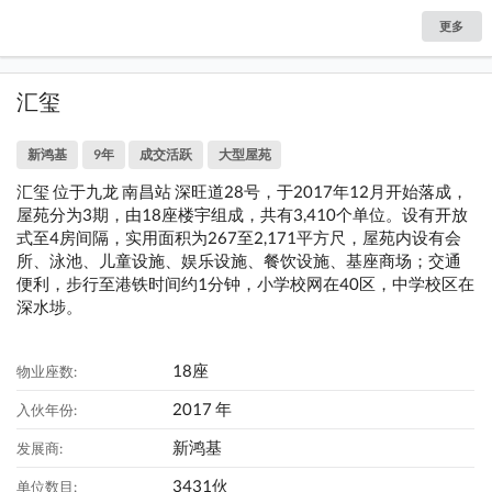
更多
汇玺
新鸿基
9年
成交活跃
大型屋苑
汇玺 位于九龙 南昌站 深旺道28号，于2017年12月开始落成，
屋苑分为3期，由18座楼宇组成，共有3,410个单位。设有开放
式至4房间隔，实用面积为267至2,171平方尺，屋苑内设有会
所、泳池、儿童设施、娱乐设施、餐饮设施、基座商场；交通
便利，步行至港铁时间约1分钟，小学校网在40区，中学校区在
深水埗。
18座
物业座数:
2017 年
入伙年份:
新鸿基
发展商:
3431伙
单位数目: