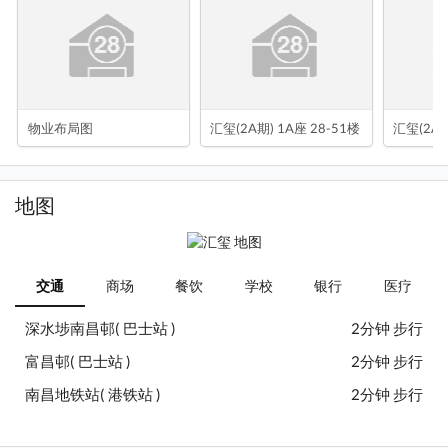
物业布局图
汇玺(2A期) 1A座 28-51楼
汇玺(2A期
地图
交通
商场
餐饮
学校
银行
医疗
深水埗南昌邨( 巴士站 )
2分钟 步行
富昌邨( 巴士站 )
2分钟 步行
南昌地铁站( 港铁站 )
2分钟 步行