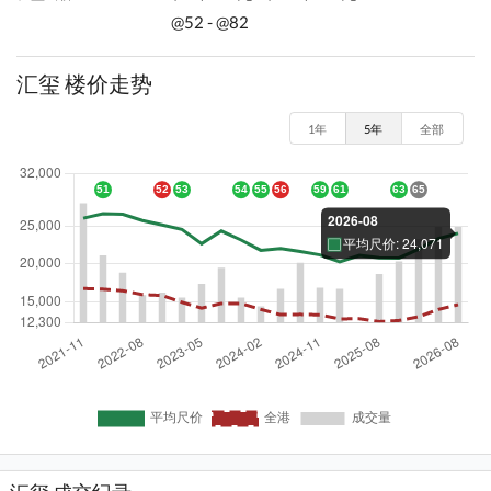
@52 - @82
汇玺 楼价走势
1年
5年
全部