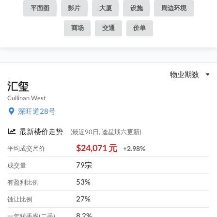
平面图
影片
大厦
设施
周边环境
商场
交通
价单
物业期数
汇玺
Cullinan West
深旺道28号
最新楼价走势
(最近90日, 逢星期六更新)
$24,071 元
平均成交尺价
+2.98%
79宗
成交量
53%
有盈利比例
27%
蚀让比例
8.2%
一年转手率(二手)