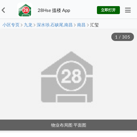
28Hse 搵楼 App
立即打开
小区专页
九龙
深水埗,石硖尾,南昌
南昌
汇玺
1
/
305
物业布局图 平面图