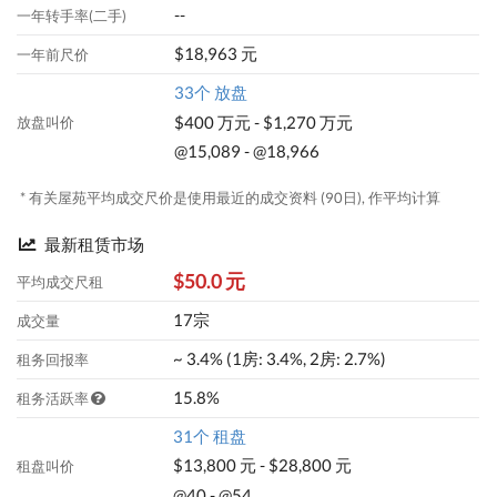
--
一年转手率(二手)
$18,963 元
一年前尺价
33个 放盘
$400 万元 - $1,270 万元
放盘叫价
@15,089 - @18,966
* 有关屋苑平均成交尺价是使用最近的成交资料 (90日), 作平均计算
最新租赁市场
$50.0 元
平均成交尺租
17宗
成交量
~ 3.4% (1房: 3.4%, 2房: 2.7%)
租务回报率
15.8%
租务活跃率
31个 租盘
$13,800 元 - $28,800 元
租盘叫价
@40 - @54