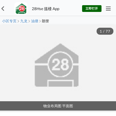
28Hse 搵楼 App
立即打开
小区专页
九龙
油塘
朗誉
1
/
77
物业布局图 平面图