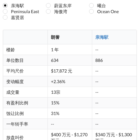
亲海駅
蔚蓝东岸
曦台
Peninsula East
海傲湾
Ocean One
嘉贤居
朗誉
亲海駅
楼龄
1 年
--
单位数目
634
886
平均尺价
$17,872 元
--
变动幅度
+2.36%
--
成交量
13宗
--
有盈利比例
15%
--
蚀让比例
31%
--
一年转手率
--
--
$400 万元 - $1,270
$340 万元 - $1,300
放盘叫价