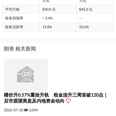
万元
万元
平均尺租
$50.0 元
$45.0 元
租务回报率
~ 3.4%
--
租务活跃率
15.8%
33.6%
朗誉 相关新闻
楼价升0.57%重拾升轨 租金连升三周首破120点｜
后市观望美息及内地资金动向
2026-07-10
3,049