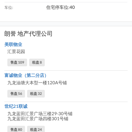
住宅停车位:40
车位:
朗誉 地产代理公司
美联物业
汇景花园
售盘 109
租盘 8
富诚物业（第二分店）
九龙油塘大本型一楼120A号铺
售盘 56
租盘 32
世纪21联诚
九龙蓝田汇景广场三楼29-30号铺
九龙蓝田汇景广场四楼301号铺
售盘 80
租盘 24