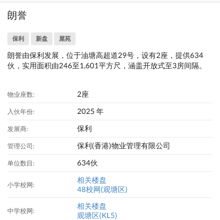
朗誉
保利
新盘
屋苑
朗誉由保利发展，位于油塘高超道29号，设有2座，提供634
伙，实用面积由246至1,601平方尺，涵盖开放式至3房间隔。
2座
物业座数:
2025 年
入伙年份:
保利
发展商:
保利(香港)物业管理有限公司
管理公司:
634伙
单位数目:
相关楼盘
小学校网:
48校网(观塘区)
相关楼盘
中学校网:
观塘区(KL5)