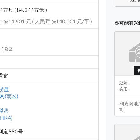
平方尺 ( 84.2 平方米 )
 @14,901 元 ( 人民币 @140,021 元/平 )
你可能有兴
2 浴室
售
煮食
建筑:
楼盘
实用:
网(南区)
利嘉阁地
司
楼盘
HK4)
利道550号