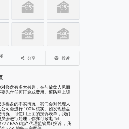
售盘 2 房 , 2 浴室 906 平方尺 ( 84.2 平方米 )
售盘 2 房 , 2 浴室 906 平方尺 ( 84.2 平方米 )
 楼层平面图(由 28Hse 提供)
 单位平面图(由 28Hse 提供)
分享
投诉
项
你对楼盘有多大兴趣，在与放盘人见面
不要先付任何订金或费用。慎防网上骗
减少楼盘的不实情况，我们会对代理人
公司会进行 100% 核实。如发现楼盘
规情况，可使用上面的投诉表单，我们
员会进行处理，你亦可致电 Tel:
2777 EAA (地产代理监管局) 投诉 ，我
合 EAA 的每一宗案件。