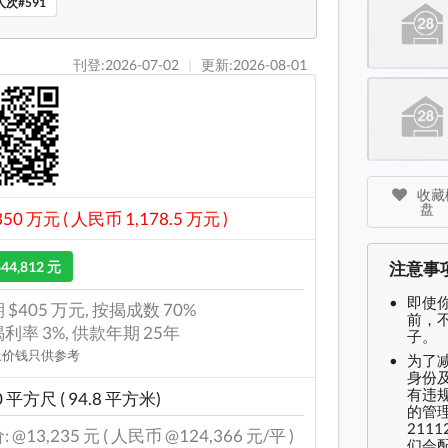
次#591
碧瑶湾 
刊登:2026-07-02
|
更新:2026-08-01
碧瑶湾 
碧瑶湾
碧瑶湾
收藏楼
盘
350 万元 ( 人民币 1,178.5 万元 )
$44,812 元
注意事
即使
 $405 万元, 按揭成数 70%
前，
利率 3%, 供款年期 25年
子。
上价钱只供参考
为了
身份及
有违
0 平方尺 ( 94.8 平方米)
的管理
2111
 @13,235 元 ( 人民币 @124,366 元/平 )
们会配