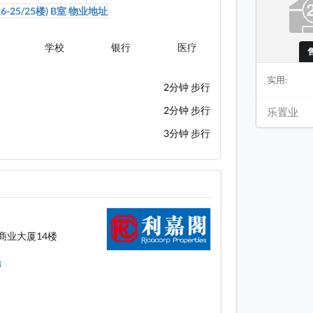
学校
银行
医疗
售
实用:
2分钟 步行
2分钟 步行
乐置业
3分钟 步行
商业大厦14楼
8