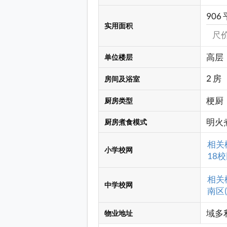
906 
实用面积
尺价:
高层
单位楼层
2 房
房间及浴室
梗厨
厨房类型
明火
厨房煮食模式
相关
小学校网
18校
相关
中学校网
南区(
域多
物业地址