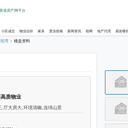
1 香港房产网平台
小区成交
物业估价
家具
置业按揭
新闻资讯
校网
地产代理
易发楼
碧瑶湾
楼盘资料
碧瑶湾 
碧瑶湾 
碧瑶湾 
碧瑶湾 
高层高质物业
碧瑶湾 
, 厅大房大, 环境清幽, 连绵山景
碧瑶湾 
碧瑶湾 
碧瑶湾 