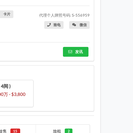
卡片
代理个人牌照号码: S-556959
致电
微信
发讯
( 4间 )
00万 - $3,800
放售
放租
15
2