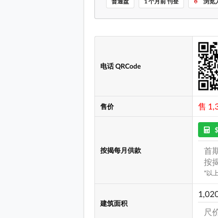
普通盘
1 个月前 刊登
浏览人
电话 QRCode
售 1,
售价
首期
按揭每月供款
按揭
*以
1,02
建筑面积
尺价: