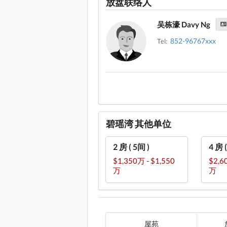
放盘联络人
吴栋濠 Davy Ng
852-96767xxx
Tel:
碧瑶湾 其他单位
2 房 ( 5间 )
4 房 
$1,350万 - $1,550
$2,6
万
万
屋苑