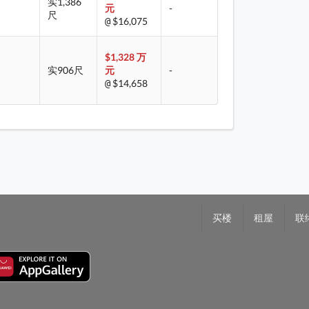
实1,386
元
-
尺
$16,075
@
$1,328 万
实906尺
元
-
$14,658
@
买楼
租屋
联