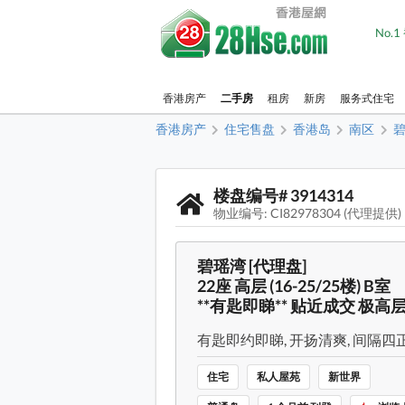
No.
香港房产
二手房
租房
新房
服务式住宅
香港房产
住宅售盘
香港岛
南区
楼盘编号# 3914314
物业编号: CI82978304 (代理提供)
碧瑶湾 [代理盘]
22座 高层 (16-25/25楼) B室
**有匙即睇** 贴近成交 极
有匙即约即睇, 开扬清爽, 间隔四正
住宅
私人屋苑
新世界