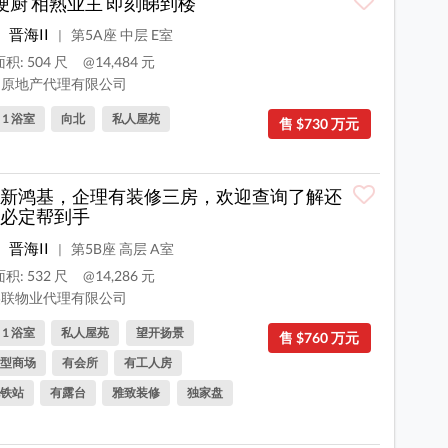
梗厨 相熟业主 即刻睇到楼
晋海II
第5A座 中层 E室
|
积: 504 尺
@14,484 元
原地产代理有限公司
, 1 浴室
向北
私人屋苑
售 $730 万元
新鸿基，企理有装修三房，欢迎查询了解还
必定帮到手
晋海II
第5B座 高层 A室
|
积: 532 尺
@14,286 元
联物业代理有限公司
, 1 浴室
私人屋苑
望开扬景
售 $760 万元
型商场
有会所
有工人房
铁站
有露台
雅致装修
独家盘