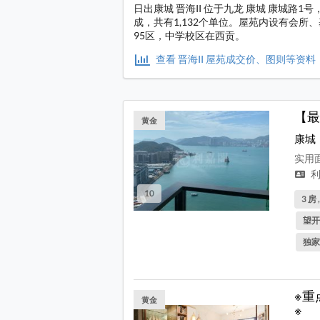
日出康城 晋海II 位于九龙 康城 康城路1
成，共有1,132个单位。屋苑内设有会
95区，中学校区在西贡。
查看 晋海II 屋苑成交价、图则等资料
【最
黄金
康城
实用面
利
10
3 房 
望开
独家
※重
黄金
※