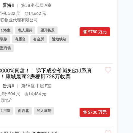
晋海II
第5B座 低层 A室
|
积: 532 尺
@14,662 元
联物业代理有限公司
, 1 浴室
私人屋苑
望开扬景
售 $780 万元
装修
有露台
有会所
近地铁站
型商场
00000%真盘！！睇下成交价就知边d系真
！康城最荀2房梗厨728万收票
晋海II
第5A座 中层 E室
|
积: 504 尺
@14,484 元
原地产
, 1 浴室
向西北
私人屋苑
售 $730 万元