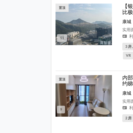
【银
置顶
比极
康城
实用面
利
11
3 房 
VR
内部
置顶
约睇
康城
实用面
利
9
2 房