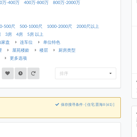
00万-400万
400万-800万
800万-2000万
0-500尺
500-1000尺
1000-2000尺
2000尺以上
房
3房
4房
5房 以上
独家盘
连车位
单位特色
理
屋苑楼龄
楼层
厨房类型
更多选项
排序
保存搜寻条件 - [ 住宅,晋海II (61) ]