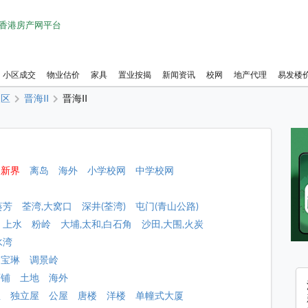
1 香港房产网平台
小区成交
物业估价
家具
置业按揭
新闻资讯
校网
地产代理
易发楼
澳区
晋海II
晋海II
新界
离岛
海外
小学校网
中学校网
葵芳
荃湾,大窝口
深井(荃湾)
屯门(青山公路)
上水
粉岭
大埔,太和,白石角
沙田,大围,火炭
水湾
宝琳
调景岭
店铺
土地
海外
屋
独立屋
公屋
唐楼
洋楼
单幢式大厦