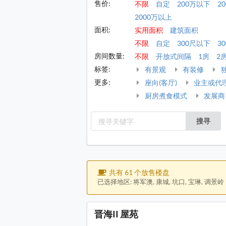
售价:
不限
自定
200万以下
2
2000万以上
面积:
实用面积
建筑面积
不限
自定
300尺以下
30
房间数量:
不限
开放式间隔
1房
2
标签:
有景观
有装修
更多:
座向(客厅)
业主或代
厨房煮食模式
发展商
搜寻
共有 61 个放售楼盘
已选择地区: 将军澳, 康城, 坑口, 宝琳, 调景岭
晋海II 屋苑