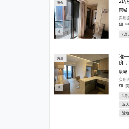
2房
黄金
康城
实用面
中
6
2 房 
唯一
黄金
价，
康城
实用面
美
9
3 房 
近大
近地