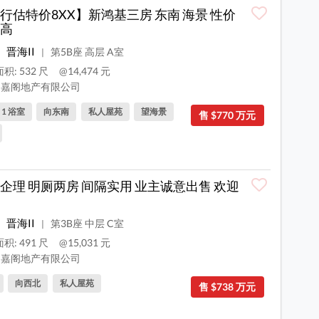
行估特价8XX】新鸿基三房 东南 海景 性价
高
晋海II
第5B座 高层 A室
|
积: 532 尺
@14,474 元
嘉阁地产有限公司
, 1 浴室
向东南
私人屋苑
望海景
售 $770 万元
企理 明厕两房 间隔实用 业主诚意出售 欢迎
晋海II
第3B座 中层 C室
|
积: 491 尺
@15,031 元
嘉阁地产有限公司
向西北
私人屋苑
售 $738 万元