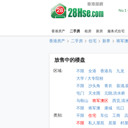
No.
香港房产
二手房
租房
新房
服务式住宅
香港房产
二手房
住宅
新界
将军
放售中的楼盘
区域:
不限
全港
香港岛
九龙
大学 / 大专院校
不限
沙头角
青衣
葵涌,
屯门
天水围
元朗,洪水桥
马鞍山
将军澳区
西贡,清
不限
将军澳
康城
坑口
类别:
不限
住宅
车位
工商
不限
私人屋苑
居屋
村