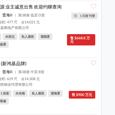
源 业主诚意出售 欢迎约睇查询
晋海II
第3B座 低层 D室
|
1 日前 刊登
积: 477 尺
@14,021 元
嘉阁地产有限公司
向西北
私人屋苑
望园景
售 $668.8 万
元
扬景
 (新鸿基品牌)
晋海II
第3B座 中层 B室
|
积: 629 尺
@14,308 元
联物业代理有限公司
, 1 浴室
向东南
私人屋苑
望海景
售 $900 万元
装修