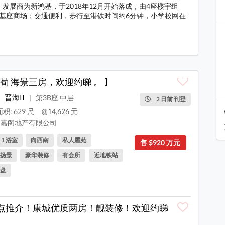
号，发展商为新鸿基，于2018年12月开始落成，由4座楼宇组
所、基座商场；交通便利，步行至港铁时间约6分钟，小学校网在
荀 海景三房，欢迎约睇 。 】
晋海II
第3B座 中层
|
2 日前 刊登
积: 629 尺
@14,626 元
嘉阁地产有限公司
, 1 浴室
向西南
私人屋苑
售 $920 万元
扬景
豪华装修
有会所
近地铁站
盘
点推介！康城优质两房！靓装修！欢迎约睇