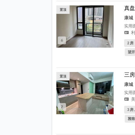
真盘
置顶
康城
实用面
利
6
2 房
望开
三房
置顶
康城
实用面
美
7
3 房 
雅致