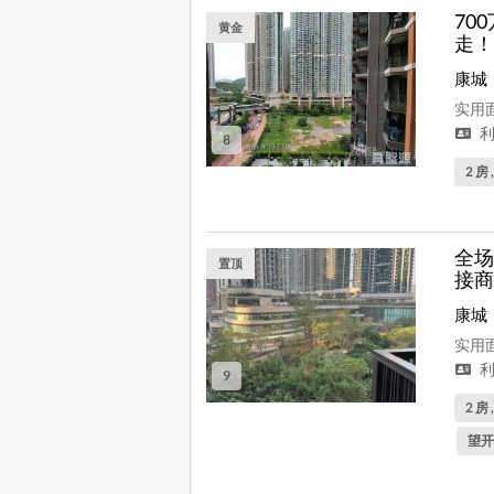
70
黄金
走！
康城
实用面
利
8
2 房 
全场
置顶
接商
康城
实用面
利
9
2 房 
望开