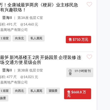
0万！全康城最笋两房《梗厨》业主移民急
有兴趣联络！
晋海II
第3A座 低层 C室
|
积: 491 尺
@14,460 元
嘉阁地产有限公司
, 1 浴室
向东北
私人屋苑
售 $710 万元
最笋 新鸿基楼王 2房 开扬园景 企理装修 连
场 交通方便 星级会所
晋海II
第3B座 低层 D室
|
19 小时前 刊
登
积: 477 尺
@14,021 元
嘉阁地产有限公司
, 1 浴室
向西北
私人屋苑
望园景
售 $668.8 万
元
扬景