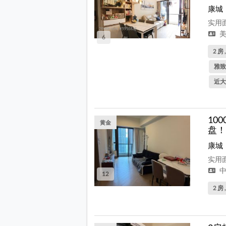
康城
实用面
美
6
2 房 
雅致
近大
10
黄金
盘！
康城
实用面
中
12
2 房 