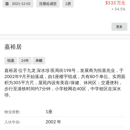
$533 万元
2021-12-02
注册处成交
2房
+ 54.5%
更多
嘉裕居
恒基
24年
单幢
嘉裕居 位于九龙 深水埗 医局街198号，发展商为恒基兆业，于
2002年9月开始落成，由1座楼宇组成，共有80个单位。实用面
积为305平方尺，屋苑内设有美容/保健、休闲区；交通便利，
步行至港铁时间约7分钟，小学校网在40区，中学校区在深水
埗。
1座
物业座数:
2002 年
入伙年份: