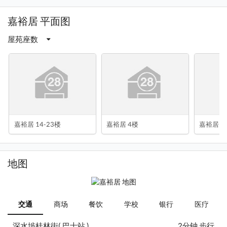
嘉裕居 平面图
屋苑座数
嘉裕居 14-23楼
嘉裕居 4楼
嘉裕居 5
地图
交通
商场
餐饮
学校
银行
医疗
深水埗桂林街( 巴士站 )
2分钟 步行