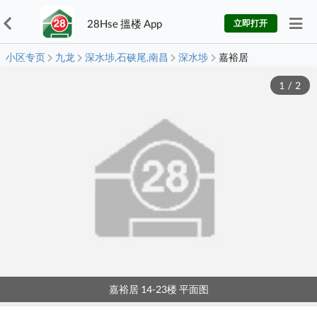
28Hse 搵楼 App
立即打开
小区专页
九龙
深水埗,石硖尾,南昌
深水埗
嘉裕居
1
/
2
嘉裕居 14-23楼 平面图