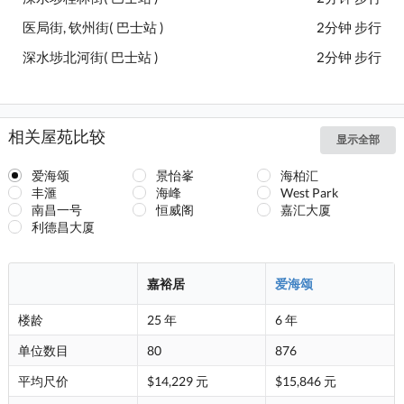
医局街, 钦州街( 巴士站 )
2分钟 步行
深水埗北河街( 巴士站 )
2分钟 步行
相关屋苑比较
显示全部
爱海颂
景怡峯
海柏汇
丰滙
海峰
West Park
南昌一号
恒威阁
嘉汇大厦
利德昌大厦
嘉裕居
爱海颂
楼龄
25 年
6 年
单位数目
80
876
平均尺价
$14,229 元
$15,846 元