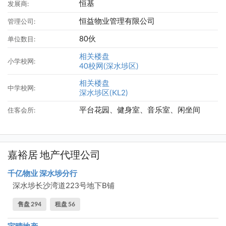
恒基
发展商:
恒益物业管理有限公司
管理公司:
80伙
单位数目:
相关楼盘
小学校网:
40校网(深水埗区)
相关楼盘
中学校网:
深水埗区(KL2)
平台花园、健身室、音乐室、闲坐间
住客会所:
嘉裕居 地产代理公司
千亿物业 深水埗分行
深水埗长沙湾道223号地下B铺
售盘 294
租盘 56