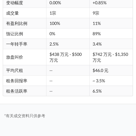
变动幅度
0.00%
+0.85%
成交量
1宗
9宗
有盈利比例
100%
11%
蚀让比例
0%
89%
一年转手率
2.5%
3.4%
$438 万元 - $500
$742 万元 - $1,350
放盘叫价
万元
万元
平均尺租
--
$46.0 元
租务回报率
--
~ 3.5%
租务活跃率
--
6.5%
*有关成交资料只供参考