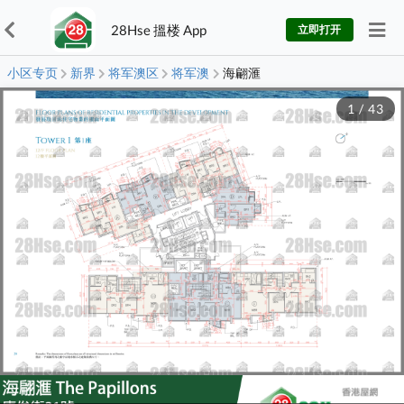
28Hse 搵楼 App
立即打开
小区专页
新界
将军澳区
将军澳
海翩滙
1
/
43