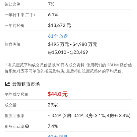
7%
蚀让比例
6.1%
一年转手率(二手)
$13,672 元
一年前尺价
61个 放盘
$495 万元 - $4,980 万元
放盘叫价
@15,010 - @23,469
* 有关屋苑平均成交尺价是以90日内成交资料, 使用我们的 28Hse 楼价估
价系统对应不同单位的楼层及特质, 最后得出该屋苑整体的平均尺价。
最新租赁市场
$44.0 元
平均成交尺租
29宗
成交量
~ 3.2% (2房: 3.2%, 3房: 3.1%, 4房+: 3.4%)
租务回报率
7.4%
租务活跃率
40个 租盘