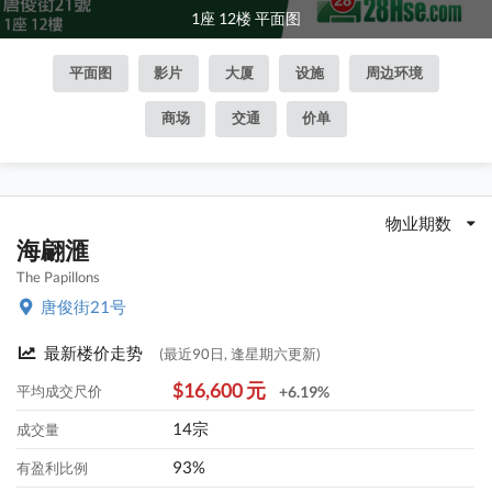
1座 12楼 平面图
平面图
影片
大厦
设施
周边环境
商场
交通
价单
物业期数
海翩滙
The Papillons
唐俊街21号
最新楼价走势
(最近90日, 逢星期六更新)
$16,600 元
平均成交尺价
+6.19%
14宗
成交量
93%
有盈利比例