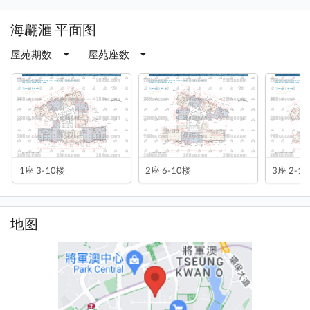
海翩滙 平面图
屋苑期数
屋苑座数
1座 3-10楼
2座 6-10楼
3座 2-1
地图