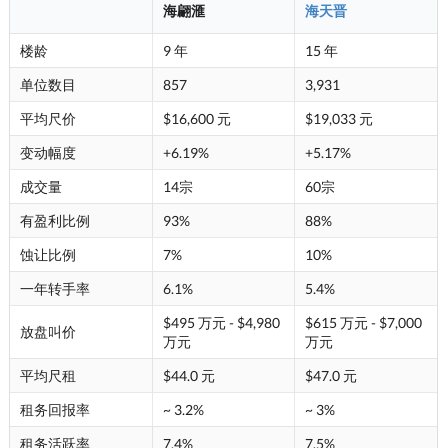
海翩滙
海天晋
楼龄
9 年
15 年
单位数目
857
3,931
平均尺价
$16,600 元
$19,033 元
变动幅度
+6.19%
+5.17%
成交量
14宗
60宗
有盈利比例
93%
88%
蚀让比例
7%
10%
一年转手率
6.1%
5.4%
$495 万元 - $4,980
$615 万元 - $7,000
放盘叫价
万元
万元
平均尺租
$44.0 元
$47.0 元
租务回报率
~ 3.2%
~ 3%
租务活跃率
7.4%
7.5%