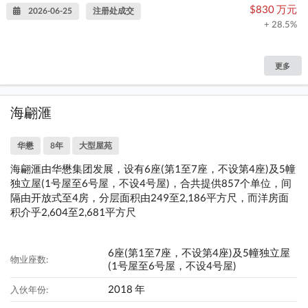
$830 万元
2026-06-25
注册处成交
+ 28.5%
更多
海翩滙
华懋
8年
大型屋苑
海翩滙由华懋集团发展，设有6座(第1至7座，不设第4座)及5幢
独立屋(1号屋至6号屋，不设4号屋)，合共提供857个单位，间
隔由开放式至4房，分层面积由249至2,186平方尺，而洋房面
积介乎2,604至2,681平方尺
6座(第1至7座，不设第4座)及5幢独立屋
物业座数:
(1号屋至6号屋，不设4号屋)
2018 年
入伙年份: