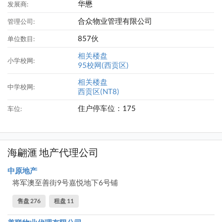
华懋
发展商:
合众物业管理有限公司
管理公司:
857伙
单位数目:
相关楼盘
小学校网:
95校网(西贡区)
相关楼盘
中学校网:
西贡区(NT8)
住户停车位：175
车位:
海翩滙 地产代理公司
中原地产
将军澳至善街9号嘉悦地下6号铺
售盘 276
租盘 11