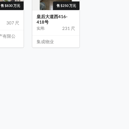
售 $830 万元
售 $250 万元
皇后大道西416-
418号
307 尺
231 尺
实用:
产有限公
集成物业