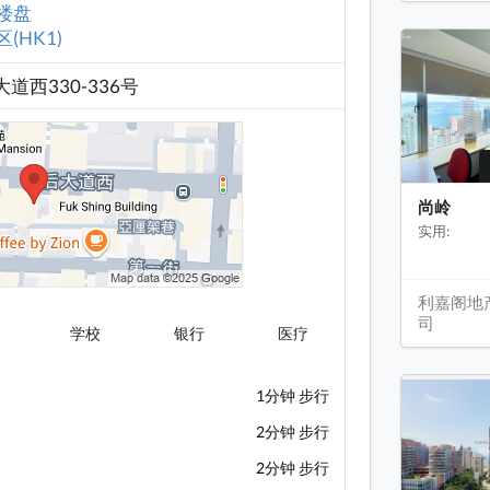
楼盘
(HK1)
道西330-336号
尚岭
实用:
利嘉阁地
司
学校
银行
医疗
1分钟 步行
2分钟 步行
2分钟 步行