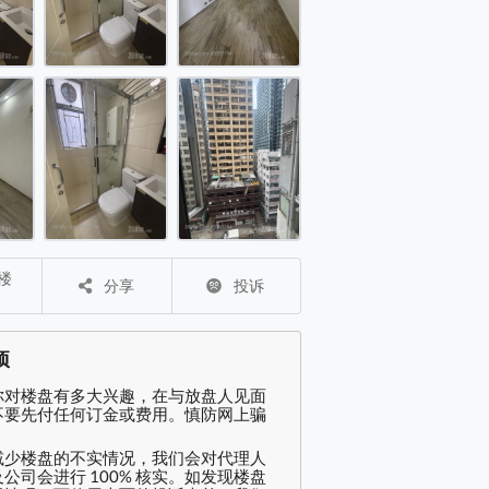
 售盘 312 平方尺 ( 29.0 平方米 )
分享
投诉
项
你对楼盘有多大兴趣，在与放盘人见面
不要先付任何订金或费用。慎防网上骗
减少楼盘的不实情况，我们会对代理人
公司会进行 100% 核实。如发现楼盘