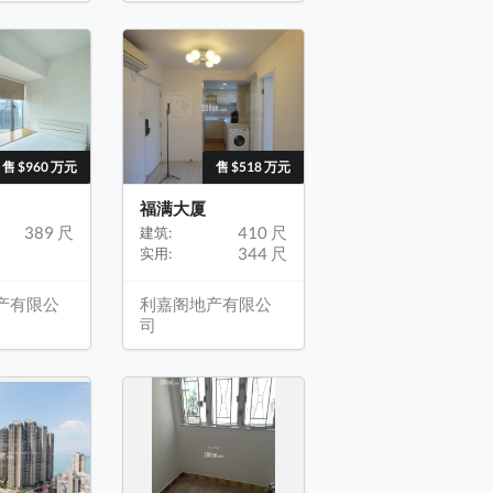
售 $960 万元
售 $518 万元
福满大厦
389 尺
410 尺
建筑:
344 尺
实用:
产有限公
利嘉阁地产有限公
司