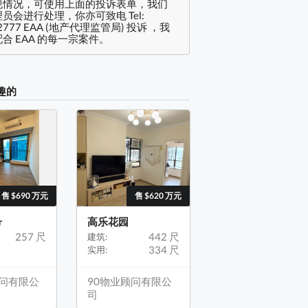
规情况，可使用上面的投诉表单，我们
员会进行处理，你亦可致电 Tel:
2777 EAA (地产代理监管局) 投诉 ，我
合 EAA 的每一宗案件。
趣的
售 $690 万元
售 $620 万元
号
高乐花园
257 尺
442 尺
建筑:
334 尺
实用:
顾问有限公
90物业顾问有限公
司