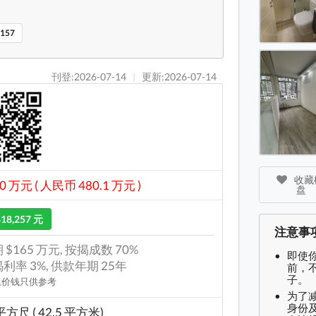
新升大厦
157
刊登:2026-07-14
|
更新:2026-07-14
收藏楼
0 万元 ( 人民币 480.1 万元 )
盘
$18,257 元
注意事
 $165 万元, 按揭成数 70%
即使
利率 3%, 供款年期 25年
前，
子。
上价钱只供参考
为了
身份及
平方尺 ( 42.5 平方米)