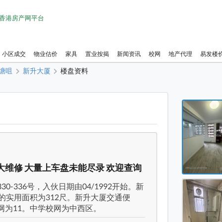
1 香港房产网平台
小区成交
物业估价
家具
置业按揭
新闻资讯
校网
地产代理
易发楼
石塘咀
新升大厦
楼盘资料
新升大厦
新升大厦
新升大厦
新升大厦
大维修 大量上车盘未能尽录 欢迎查询
新升大厦
-336号，入伙日期由04/1992开始。新
新升大厦
的实用面积为312尺。新升大厦交通便
新升大厦
网为11。中学校网为中西区。
新升大厦