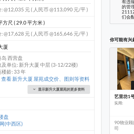
有违
的管理
 @12,035 元 ( 人民币 @113,090 元/平 )
2111
们会配
平方尺 ( 29.0 平方米 )
 @17,628 元 ( 人民币 @165,646 元/平 )
你可能有兴
大厦
港岛 西营盘
及单位: 新升大厦 中层 (3-12/22楼)
楼龄: 33 年
查看 新升大厦 屋苑成交价、图则等资料
显示新升大厦屋苑的更多资料
艺里坊1
实用:
楼盘
90物业
网(中西区)
司