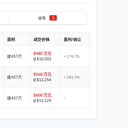
放售
3
面积
成交价钱
盈利/蚀让
$480 万元
建457尺
+ 176.7%
$10,503
@
$560 万元
建457尺
+ 582.9%
$12,254
@
$600 万元
建457尺
-
$13,129
@