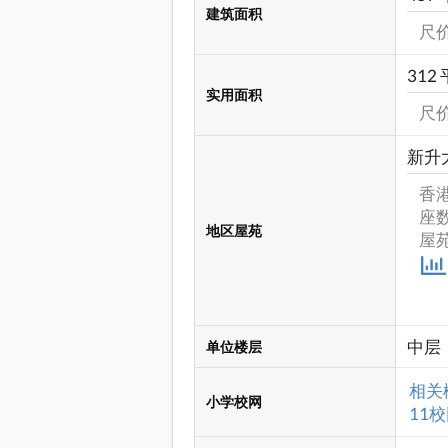
建筑面积
尺价:
312 
实用面积
尺价:
新升
香
座数
地区屋苑
屋苑
中层
单位楼层
相关
小学校网
11校