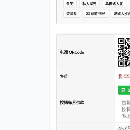
住宅
私人屋苑
单幢式大厦
普通盘
23 日前 刊登
浏览人次#
电话 QRCode
售 55
售价
首期
按揭每月供款
按揭
*以
457 