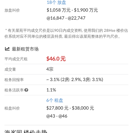
18个 放盘
$1,058 万元 - $1,900 万元
放盘叫价
@16,847 - @22,747
* 有关屋苑平均成交尺价是以90日内成交资料, 使用我们的 28Hse 楼价估
价系统对应不同单位的楼层及特质, 最后得出该屋苑整体的平均尺价。
最新租赁市场
$46.0 元
平均成交尺租
4宗
成交量
~ 3.1% (2房: 2.9%, 3房: 3.1%)
租务回报率
1.1%
租务活跃率
6个 租盘
$27,800 元 - $38,000 元
租盘叫价
@43 - @46
海峯园 楼价走势