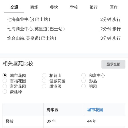
交通
商场
餐饮
学校
银行
医疗
七海商业中心( 巴士站 )
2分钟 步行
七海商业中心, 英皇道( 巴士站 )
2分钟 步行
炮台山站, 英皇道( 巴士站 )
3分钟 步行
相关屋苑比较
显示全部
城市花园
柏蔚山
和富中心
百福花园
健威花园
形品
富雅花园
维港颂
明园
豪廷峰
海峯园
城市花园
楼龄
39 年
44 年