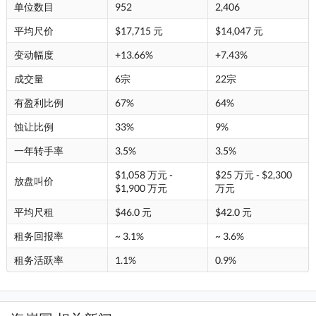
单位数目
952
2,406
平均尺价
$17,715 元
$14,047 元
变动幅度
+13.66%
+7.43%
成交量
6宗
22宗
有盈利比例
67%
64%
蚀让比例
33%
9%
一年转手率
3.5%
3.5%
$1,058 万元 -
$25 万元 - $2,300
放盘叫价
$1,900 万元
万元
平均尺租
$46.0 元
$42.0 元
租务回报率
~ 3.1%
~ 3.6%
租务活跃率
1.1%
0.9%