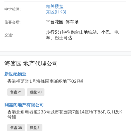
相关楼盘
中学校网:
东区(HK3)
平台花园; 停车场
住客会所:
步行5分钟往跑台山地铁站、小巴、电
交通:
车、巴士可达
海峯园 地产代理公司
新世纪物业
香港褔荫道1号海峰园南峯阁地下02F铺
售盘 21
租盘 20
利嘉阁地产有限公司
香港北角电器道233号城市花园第7至14座地下86F, G, H及K
号铺
售盘 38
租盘 5