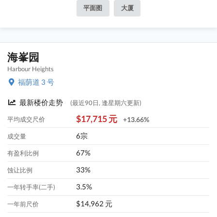
平面图
大厦
海峯园
Harbour Heights
福荫道 3 号
最新楼价走势
(最近90日, 逢星期六更新)
$17,715 元
平均成交尺价
+13.66%
6宗
成交量
67%
有盈利比例
33%
蚀让比例
3.5%
一年转手率(二手)
$14,962 元
一年前尺价