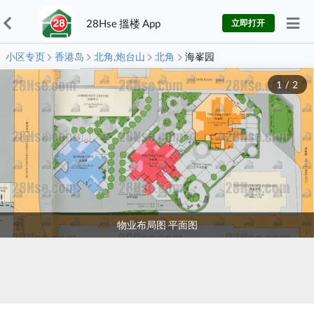
28Hse 搵楼 App
立即打开
小区专页
香港岛
北角,炮台山
北角
海峯园
1
/
2
物业布局图 平面图