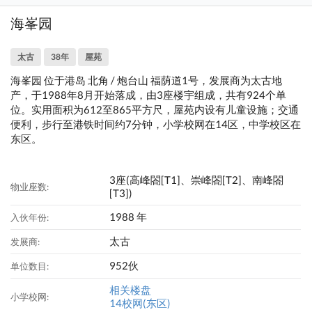
海峯园
太古
38年
屋苑
海峯园 位于港岛 北角 / 炮台山 福荫道1号，发展商为太古地
产，于1988年8月开始落成，由3座楼宇组成，共有924个单
位。实用面积为612至865平方尺，屋苑内设有儿童设施；交通
便利，步行至港铁时间约7分钟，小学校网在14区，中学校区在
东区。
3座(高峰閤[T1]、崇峰閤[T2]、南峰閤
物业座数:
[T3])
1988 年
入伙年份:
太古
发展商:
952伙
单位数目:
相关楼盘
小学校网:
14校网(东区)