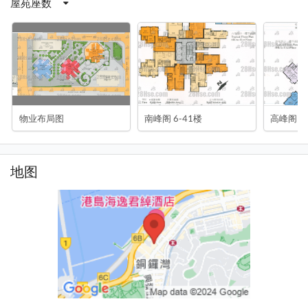
屋苑座数
物业布局图
南峰阁 6-41楼
高峰阁 4
地图