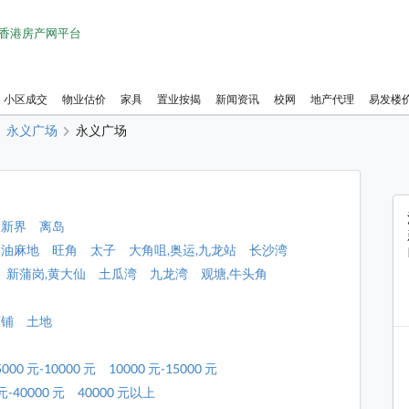
1 香港房产网平台
小区成交
物业估价
家具
置业按揭
新闻资讯
校网
地产代理
易发楼
永义广场
永义广场
新界
离岛
油麻地
旺角
太子
大角咀,奥运,九龙站
长沙湾
新蒲岗,黄大仙
土瓜湾
九龙湾
观塘,牛头角
店铺
土地
5000 元-10000 元
10000 元-15000 元
元-40000 元
40000 元以上