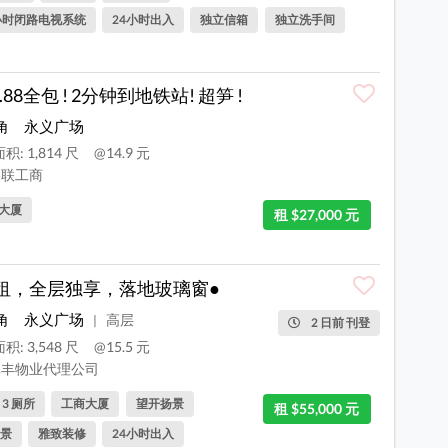
小时闭路电视系统
24小时出入
独立信箱
独立洗手间
.88全包 ! 2分钟到地铁站! 超笋 !
角
永义广场
积: 1,814 尺
@14.9 元
联工商
大厦
租 $27,000 元
租，全层独享，落地玻璃窗●
角
永义广场
高层
|
2 日前 刊登
积: 3,548 尺
@15.5 元
丰物业代理公司
, 3 厕所
工商大厦
望开扬景
租 $55,000 元
景
雅致装修
24小时出入