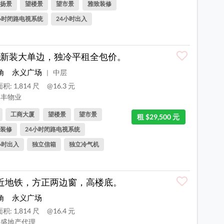
扬景
望楼景
望市景
雅致装修
小时闭路电视系统
24小时出入
新装大单边，独冷平租全包价。
角
永义广场
中层
|
积: 1,814 尺
@16.3 元
丰物业
工商大厦
望楼景
望市景
租 $29,500 元
装修
24小时闭路电视系统
小时出入
独立信箱
独立冷气机
近地铁，方正两边窗，高楼底。
角
永义广场
积: 1,814 尺
@16.4 元
盛地产代理