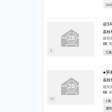
24
@14
荔枝
建筑面
美
5
工商
●笋
荔枝
建筑面
卓
21
3 房 
望市