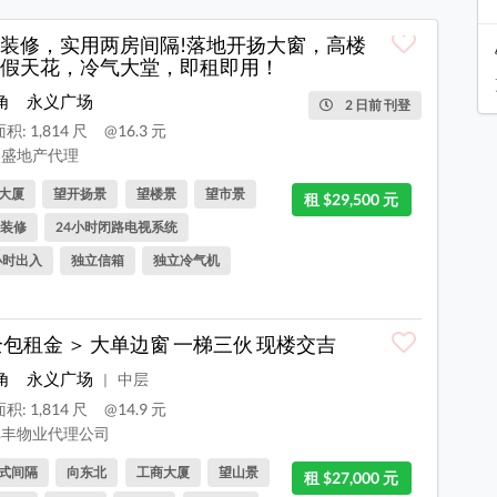
装修，实用两房间隔!落地开扬大窗，高楼
假天花，冷气大堂，即租即用！
角
永义广场
2 日前 刊登
积: 1,814 尺
@16.3 元
盛地产代理
大厦
望开扬景
望楼景
望市景
租 $29,500 元
装修
24小时闭路电视系统
小时出入
独立信箱
独立冷气机
全包租金 ＞ 大单边窗 一梯三伙 现楼交吉
角
永义广场
中层
|
积: 1,814 尺
@14.9 元
丰物业代理公司
式间隔
向东北
工商大厦
望山景
租 $27,000 元