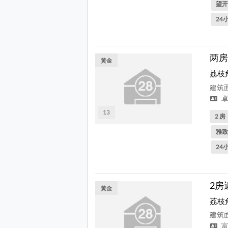
望开
24
两房
黄金
荔枝
建筑面
卓
13
2 房
雅致
24
2房
黄金
荔枝
建筑面
富