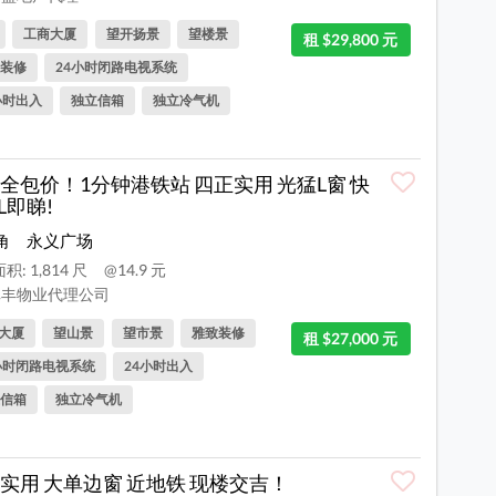
工商大厦
望开扬景
望楼景
租 $29,800 元
装修
24小时闭路电视系统
小时出入
独立信箱
独立冷气机
全包价！1分钟港铁站 四正实用 光猛L窗 快
L即睇!
角
永义广场
积: 1,814 尺
@14.9 元
丰物业代理公司
大厦
望山景
望市景
雅致装修
租 $27,000 元
小时闭路电视系统
24小时出入
信箱
独立冷气机
实用 大单边窗 近地铁 现楼交吉！