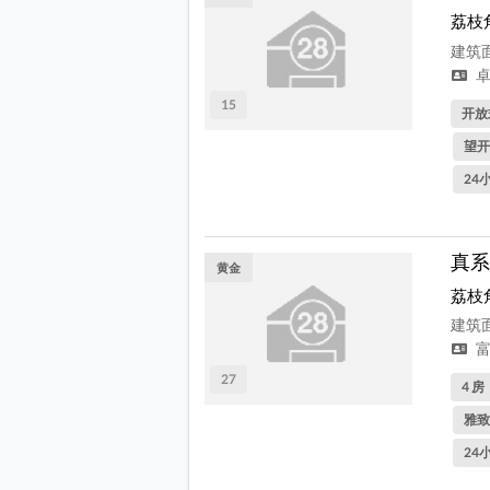
荔枝
建筑面
卓
15
开放
望开
24
真系
黄金
荔枝
建筑面
富
27
4 房
雅致
24