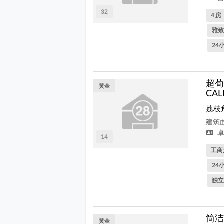
32
4 房
雅致
24
超荀
黄金
CAL
荔枝
建筑面
卓
14
工商
24
独立
简洁
黄金