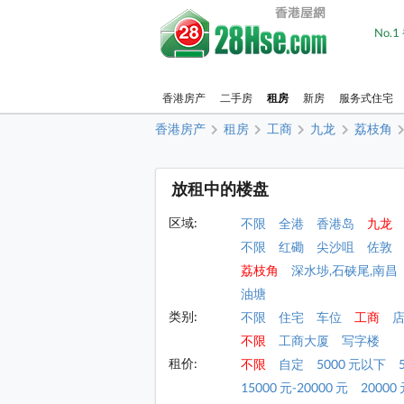
No.
香港房产
二手房
租房
新房
服务式住宅
香港房产
租房
工商
九龙
荔枝角
放租中的楼盘
区域:
不限
全港
香港岛
九龙
不限
红磡
尖沙咀
佐敦
荔枝角
深水埗,石硖尾,南昌
油塘
类别:
不限
住宅
车位
工商
不限
工商大厦
写字楼
租价:
不限
自定
5000 元以下
15000 元-20000 元
20000 