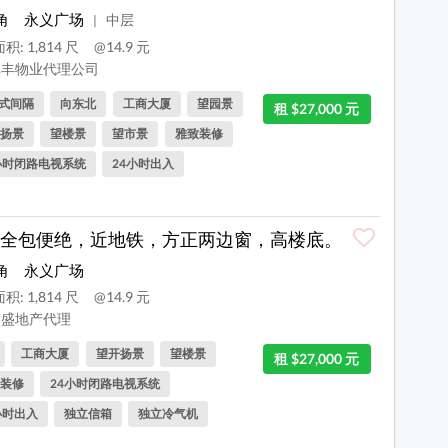
角
永义广场
中层
|
积: 1,814 尺
@14.9 元
丰物业代理公司
式间隔
向东北
工商大厦
望园景
租 $27,000 元
扬景
望楼景
望市景
雅致装修
小时闭路电视系统
24小时出入
全包便绝，近地铁，方正两边窗，高楼底。
角
永义广场
积: 1,814 尺
@14.9 元
盛地产代理
工商大厦
望开扬景
望楼景
租 $27,000 元
装修
24小时闭路电视系统
小时出入
独立信箱
独立冷气机