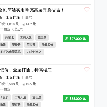
全包 简洁实用 明亮高层 现楼交吉！
角
永义广场
高层
|
积: 1,814 尺
@14.9 元
丰物业代理公司
向东北
工商大厦
望园景
租 $27,000 元
扬景
望楼景
望市景
雅致装修
小时闭路电视系统
24小时出入
低价，全层打通，特高楼底。
角
永义广场
高层
|
积: 3,548 尺
@15.5 元
丰物业
, 3 厕所
工商大厦
望山景
租 $55,000 元
扬景
望市景
雅致装修