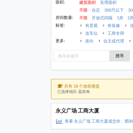
面积:
建筑面积
实用面积
不限
自定
300尺以下
30
房间数量:
不限
开放式间隔
1房
2
标签:
有景观
有装修
连车位
工商专用
更多:
座向
业主或代理
搜寻
共有 18 个放租楼盘
已选择地区: 荔枝角
永义广场 工商大厦
查看 永义广场 工商大厦成交价、图