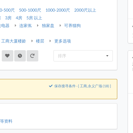
0-500尺
500-1000尺
1000-2000尺
2000尺以上
房
3房
4房
5房 以上
连电器
连家俬
独家盘
可养猫狗
工商大厦楼龄
楼层
更多选项
排序
保存搜寻条件 - [ 工商,永义广场 (18) ]
则等资料