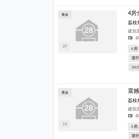
4房
黄金
荔枝
建筑面
卓
27
4 房
望开
24
震撼
黄金
荔枝
建筑面
卓
13
3 房 
望开