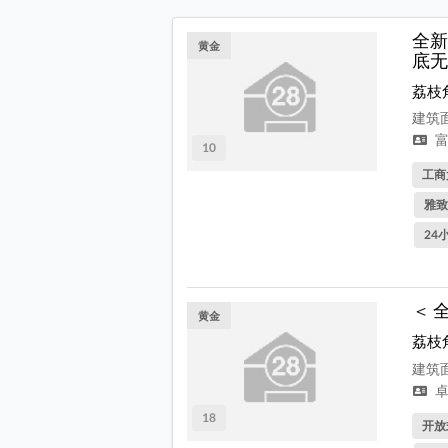
全新
黄金
底无
荔枝
建筑面
富
10
工商
雅致
24
＜ 
黄金
荔枝
建筑面
卓
18
开放