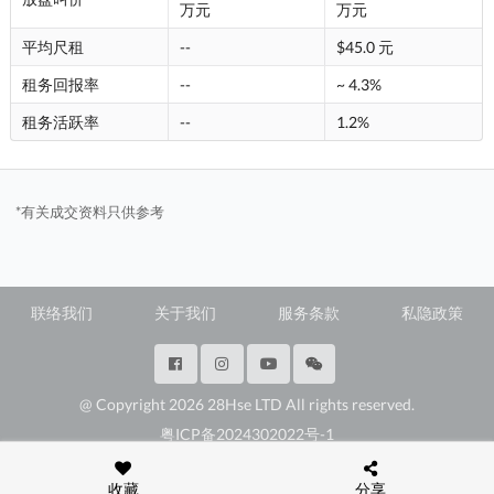
万元
万元
平均尺租
--
$45.0 元
租务回报率
--
~ 4.3%
租务活跃率
--
1.2%
*有关成交资料只供参考
联络我们
关于我们
服务条款
私隐政策
@ Copyright 2026 28Hse LTD All rights reserved.
粤ICP备2024302022号-1
深圳市福田区福田街道岗厦社区彩田路3069号星河世纪A楝2307E3
收藏
分享