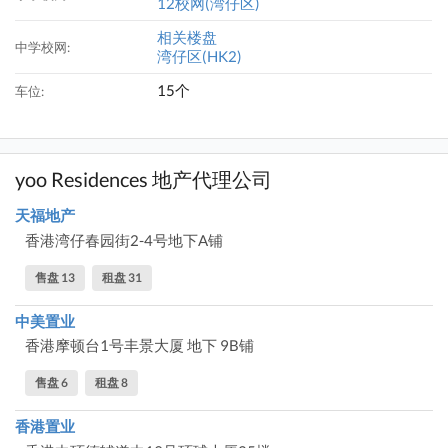
12校网(湾仔区)
相关楼盘
中学校网:
湾仔区(HK2)
15个
车位:
yoo Residences 地产代理公司
天福地产
香港湾仔春园街2-4号地下A铺
售盘 13
租盘 31
中美置业
香港摩顿台1号丰景大厦 地下 9B铺
售盘 6
租盘 8
香港置业