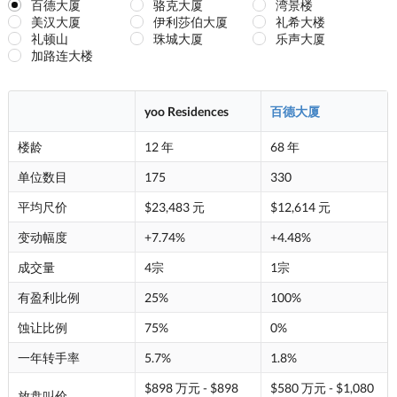
百德大厦
骆克大厦
湾景楼
美汉大厦
伊利莎伯大厦
礼希大楼
礼顿山
珠城大厦
乐声大厦
加路连大楼
yoo Residences
百德大厦
楼龄
12 年
68 年
单位数目
175
330
平均尺价
$23,483 元
$12,614 元
变动幅度
+7.74%
+4.48%
成交量
4宗
1宗
有盈利比例
25%
100%
蚀让比例
75%
0%
一年转手率
5.7%
1.8%
$898 万元 - $898
$580 万元 - $1,080
放盘叫价