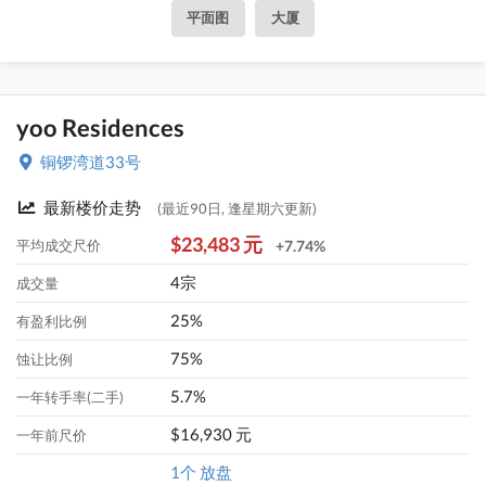
平面图
大厦
yoo Residences
铜锣湾道33号
最新楼价走势
(最近90日, 逢星期六更新)
$23,483 元
平均成交尺价
+7.74%
4宗
成交量
25%
有盈利比例
75%
蚀让比例
5.7%
一年转手率(二手)
$16,930 元
一年前尺价
1个 放盘