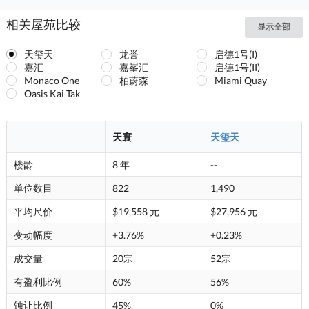
相关屋苑比较
显示全部
天玺天
龙誉
启德1号(I)
嘉汇
嘉峯汇
启德1号(II)
Monaco One
柏蔚森
Miami Quay
Oasis Kai Tak
天寰
天玺天
楼龄
8 年
--
单位数目
822
1,490
平均尺价
$19,558 元
$27,956 元
变动幅度
+3.76%
+0.23%
成交量
20宗
52宗
有盈利比例
60%
56%
蚀让比例
45%
0%