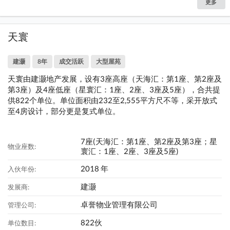
更多
天寰
建灏
8年
成交活跃
大型屋苑
天寰由建灏地产发展，设有3座高座（天海汇：第1座、第2座及
第3座）及4座低座（星寰汇：1座、2座、3座及5座），合共提
供822个单位。单位面积由232至2,555平方尺不等，采开放式
至4房设计，部分更是复式单位。
7座(天海汇：第1座、第2座及第3座；星
物业座数:
寰汇：1座、2座、3座及5座)
2018 年
入伙年份:
建灏
发展商:
卓誉物业管理有限公司
管理公司:
822伙
单位数目: