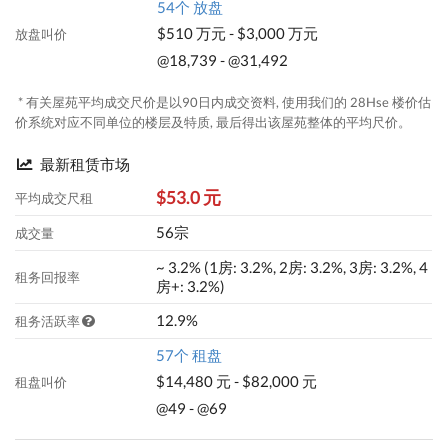
54个 放盘
$510 万元 - $3,000 万元
放盘叫价
@18,739 - @31,492
* 有关屋苑平均成交尺价是以90日内成交资料, 使用我们的 28Hse 楼价估
价系统对应不同单位的楼层及特质, 最后得出该屋苑整体的平均尺价。
最新租赁市场
$53.0 元
平均成交尺租
56宗
成交量
~ 3.2% (1房: 3.2%, 2房: 3.2%, 3房: 3.2%, 4
租务回报率
房+: 3.2%)
12.9%
租务活跃率
57个 租盘
$14,480 元 - $82,000 元
租盘叫价
@49 - @69