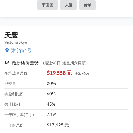
平面图
大厦
价单
天寰
Victoria Skye
沐宁街1号
最新楼价走势
(最近90日, 逢星期六更新)
$19,558 元
平均成交尺价
+3.76%
20宗
成交量
60%
有盈利比例
45%
蚀让比例
7.1%
一年转手率(二手)
$17,625 元
一年前尺价