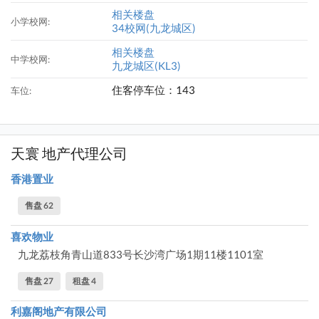
相关楼盘
小学校网:
34校网(九龙城区)
相关楼盘
中学校网:
九龙城区(KL3)
住客停车位：143
车位:
天寰 地产代理公司
香港置业
售盘 62
喜欢物业
九龙荔枝角青山道833号长沙湾广场1期11楼1101室
售盘 27
租盘 4
利嘉阁地产有限公司