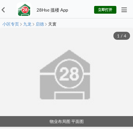
28Hse 搵楼 App
立即打开
小区专页
九龙
启德
天寰
1
/
4
物业布局图 平面图