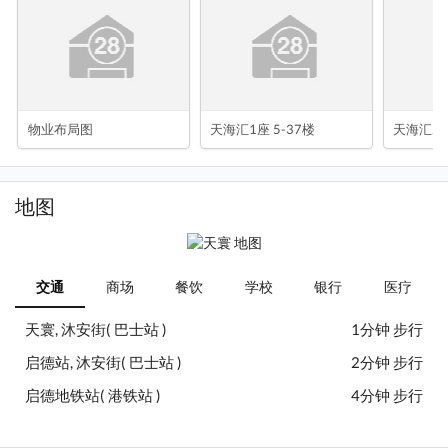
物业布局图
天海汇1座 5-37楼
天海汇2座
地图
交通
商场
餐饮
学校
银行
医疗
天寰, 沐安街( 巴士站 )
1分钟 步行
启德站, 沐安街( 巴士站 )
2分钟 步行
启德地铁站( 港铁站 )
4分钟 步行