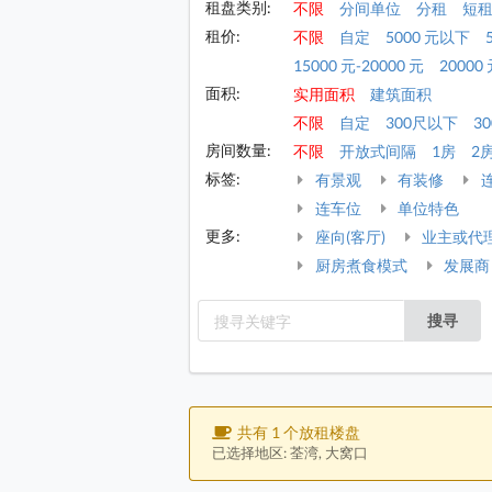
租盘类别:
不限
分间单位
分租
短
租价:
不限
自定
5000 元以下
15000 元-20000 元
20000 
面积:
实用面积
建筑面积
不限
自定
300尺以下
30
房间数量:
不限
开放式间隔
1房
2
标签:
有景观
有装修
连车位
单位特色
更多:
座向(客厅)
业主或代
厨房煮食模式
发展商
搜寻
共有 1 个放租楼盘
已选择地区: 荃湾, 大窝口