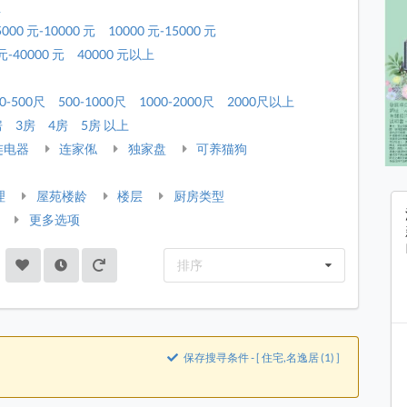
租
5000 元-10000 元
10000 元-15000 元
元-40000 元
40000 元以上
0-500尺
500-1000尺
1000-2000尺
2000尺以上
房
3房
4房
5房 以上
连电器
连家俬
独家盘
可养猫狗
理
屋苑楼龄
楼层
厨房类型
更多选项
排序
保存搜寻条件 - [ 住宅,名逸居 (1) ]