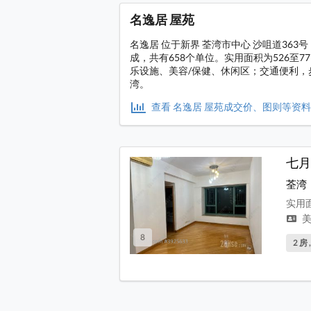
名逸居 屋苑
名逸居 位于新界 荃湾市中心 沙咀道363
成，共有658个单位。实用面积为526至
乐设施、美容/保健、休闲区；交通便利，
湾。
查看 名逸居 屋苑成交价、图则等资
七月
荃湾
实用面
美
8
2 房 