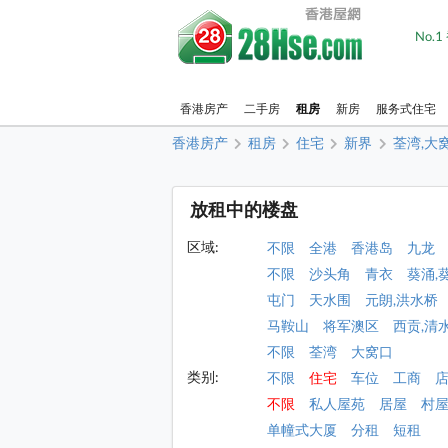
No.
香港房产
二手房
租房
新房
服务式住宅
香港房产
租房
住宅
新界
荃湾,大
放租中的楼盘
区域:
不限
全港
香港岛
九龙
不限
沙头角
青衣
葵涌,
屯门
天水围
元朗,洪水桥
马鞍山
将军澳区
西贡,清
不限
荃湾
大窝口
类别:
不限
住宅
车位
工商
不限
私人屋苑
居屋
村
单幢式大厦
分租
短租