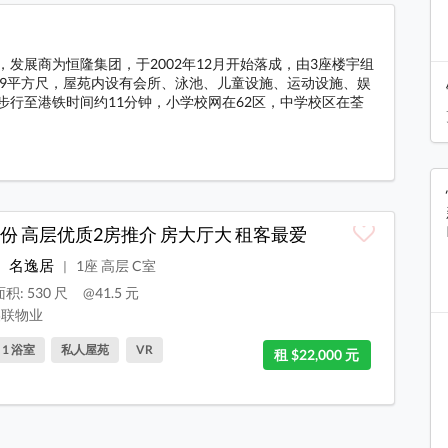
号，发展商为恒隆集团，于2002年12月开始落成，由3座楼宇组
779平方尺，屋苑内设有会所、泳池、儿童设施、运动设施、娱
步行至港铁时间约11分钟，小学校网在62区，中学校区在荃
料
份 高层优质2房推介 房大厅大 租客最爱
名逸居
1座 高层 C室
|
积: 530 尺
@41.5 元
联物业
, 1 浴室
私人屋苑
VR
租 $22,000 元