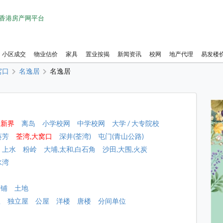
1 香港房产网平台
小区成交
物业估价
家具
置业按揭
新闻资讯
校网
地产代理
易发楼
窝口
名逸居
名逸居
新界
离岛
小学校网
中学校网
大学 / 大专院校
葵芳
荃湾,大窝口
深井(荃湾)
屯门(青山公路)
上水
粉岭
大埔,太和,白石角
沙田,大围,火炭
水湾
店铺
土地
屋
独立屋
公屋
洋楼
唐楼
分间单位