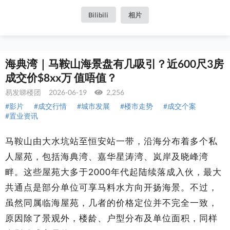
Bilibili
相片
海典湾｜马鞍山海景盘有几吸引？近600尺3房
成交价$8xx万 值唔值？
易发睇楼团
2026-06-19
2,256
#影片
#成交行情
#城市发展
#楼市走势
#成交个案
#置业资讯
马鞍山由大水坑站至恒安站一带，沿海分布着多个私
人屋苑，包括海典湾、嘉华星涛湾、岚岸及晓峰湾
畔。这些屋苑大多于2000年代起陆续落成入伙，最大
共通点是部分单位可享马料水方向开扬海景。不过，
虽然同属临海屋苑，几者的价格定位并不完全一致，
原因除了景观外，楼龄、户型分布及单位面积，同样