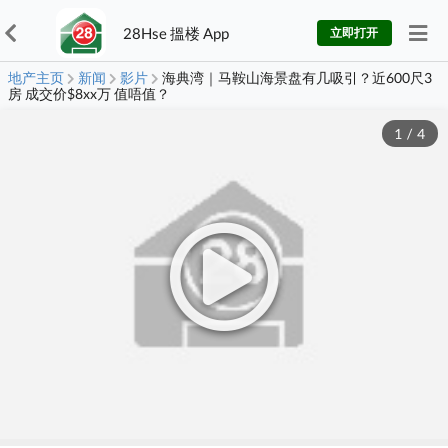
28Hse 搵楼 App
立即打开
地产主页
新闻
影片
海典湾｜马鞍山海景盘有几吸引？近600尺3
房 成交价$8xx万 值唔值？
1
/
4