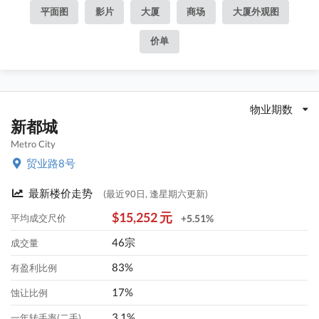
平面图
影片
大厦
商场
大厦外观图
价单
物业期数
新都城
Metro City
贸业路8号
最新楼价走势
(最近90日, 逢星期六更新)
$15,252 元
平均成交尺价
+5.51%
46宗
成交量
83%
有盈利比例
17%
蚀让比例
3.1%
一年转手率(二手)