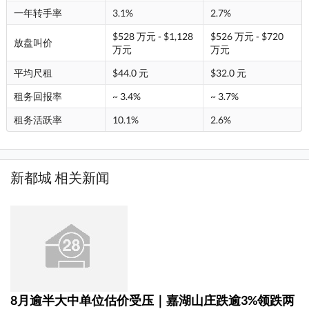
一年转手率
3.1%
2.7%
$528 万元 - $1,128
$526 万元 - $720
放盘叫价
万元
万元
平均尺租
$44.0 元
$32.0 元
租务回报率
~ 3.4%
~ 3.7%
租务活跃率
10.1%
2.6%
新都城 相关新闻
8月逾半大中单位估价受压｜嘉湖山庄跌逾3%领跌两