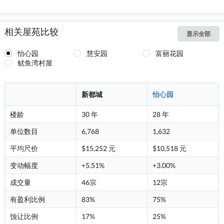
相关屋苑比较
显示全部
怡心园
慧安园
富丽花园
鱿鱼湾村屋
新都城
怡心园
楼龄
30 年
28 年
单位数目
6,768
1,632
平均尺价
$15,252 元
$10,518 元
变动幅度
+5.51%
+3.00%
成交量
46宗
12宗
有盈利比例
83%
75%
蚀让比例
17%
25%