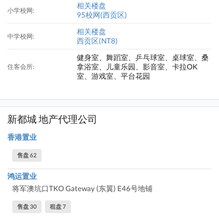
相关楼盘
小学校网:
95校网(西贡区)
相关楼盘
中学校网:
西贡区(NT8)
健身室、舞蹈室、乒乓球室、桌球室、桑
拿浴室、儿童乐园、影音室、卡拉OK
住客会所:
室、游戏室、平台花园
新都城 地产代理公司
香港置业
售盘 62
鸿运置业
将军澳坑口TKO Gateway (东翼) E46号地铺
售盘 30
租盘 7