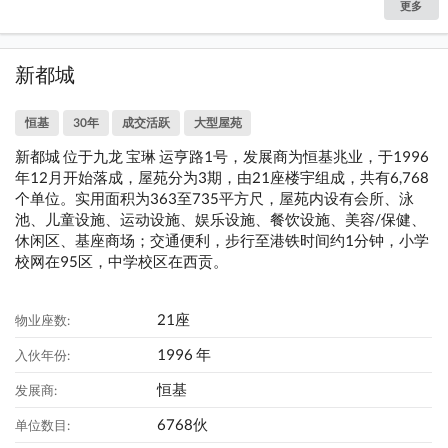
更多
新都城
恒基
30年
成交活跃
大型屋苑
新都城 位于九龙 宝琳 运亨路1号，发展商为恒基兆业，于1996
年12月开始落成，屋苑分为3期，由21座楼宇组成，共有6,768
个单位。实用面积为363至735平方尺，屋苑内设有会所、泳
池、儿童设施、运动设施、娱乐设施、餐饮设施、美容/保健、
休闲区、基座商场；交通便利，步行至港铁时间约1分钟，小学
校网在95区，中学校区在西贡。
21座
物业座数:
1996 年
入伙年份:
恒基
发展商:
6768伙
单位数目: