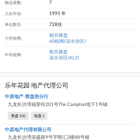
7
物业座数:
1995 年
入伙年份:
728伙
单位数目:
相关楼盘
小学校网:
40校网(深水埗区)
相关楼盘
中学校网:
深水埗区(KL2)
乐年花园 地产代理公司
中原地产-营盘街分行
九龙长沙湾福荣街201号The Campton地下1号铺
售盘 100
租盘 3
中原地产代理有限公司
九龙长沙湾深盛路9号宇晴汇2楼88号铺