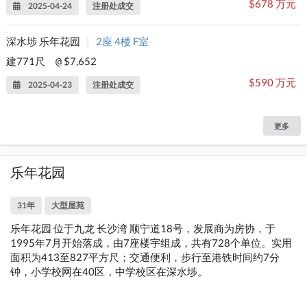
$678 万元
2025-04-24
注册处成交
深水埗 乐年花园
|
2座 4楼 F室
建771尺
$7,652
@
$590 万元
2025-04-23
注册处成交
更多
乐年花园
31年
大型屋苑
乐年花园 位于九龙 长沙湾 顺宁道18号，发展商为房协，于
1995年7月开始落成，由7座楼宇组成，共有728个单位。实用
面积为413至827平方尺；交通便利，步行至港铁时间约7分
钟，小学校网在40区，中学校区在深水埗。