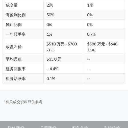
成交量
2宗
1宗
有盈利比例
50%
0%
蚀让比例
0%
0%
一年转手率
1%
0.7%
$510 万元 - $700
$598 万元 - $648
放盘叫价
万元
万元
平均尺租
$35.0 元
--
租务回报率
~ 4.4%
--
租务活跃率
0.1%
--
*有关成交资料只供参考
联络我们
关于我们
服务条款
私隐政策