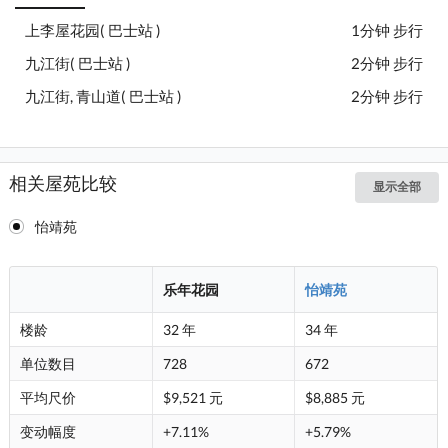
上李屋花园( 巴士站 )
1分钟 步行
九江街( 巴士站 )
2分钟 步行
九江街, 青山道( 巴士站 )
2分钟 步行
相关屋苑比较
显示全部
怡靖苑
乐年花园
怡靖苑
楼龄
32 年
34 年
单位数目
728
672
平均尺价
$9,521 元
$8,885 元
变动幅度
+7.11%
+5.79%