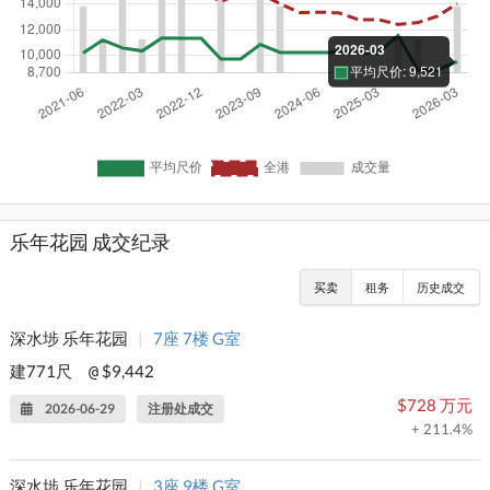
乐年花园 成交纪录
买卖
租务
历史成交
深水埗 乐年花园
|
7座 7楼 G室
建771尺
$9,442
@
$728 万元
2026-06-29
注册处成交
+ 211.4%
深水埗 乐年花园
|
3座 9楼 G室