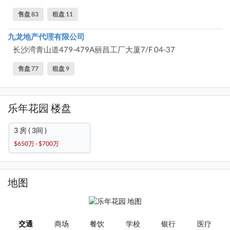
售盘 83
租盘 11
九龙地产代理有限公司
长沙湾青山道479-479A丽昌工厂大厦7/F 04-37
售盘 77
租盘 9
乐年花园 楼盘
3 房 ( 3间 )
$650万 - $700万
地图
交通
商场
餐饮
学校
银行
医疗