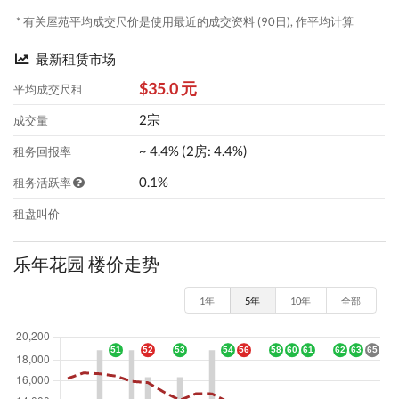
* 有关屋苑平均成交尺价是使用最近的成交资料 (90日), 作平均计算
最新租赁市场
$35.0 元
平均成交尺租
2宗
成交量
~ 4.4% (2房: 4.4%)
租务回报率
0.1%
租务活跃率
租盘叫价
乐年花园 楼价走势
1年
5年
10年
全部