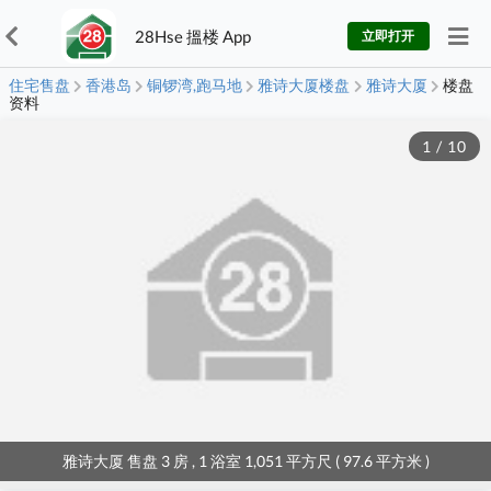
28Hse 搵楼 App
立即打开
住宅售盘
香港岛
铜锣湾,跑马地
雅诗大厦楼盘
雅诗大厦
楼盘
资料
1
/
10
雅诗大厦 售盘 3 房 , 1 浴室 1,051 平方尺 ( 97.6 平方米 )