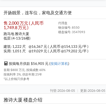
开扬靓景，连车位，家电及交通方便
售 2,000 万元 ( 人民币
代理盘
1,749.8 万元 )
物业编号: 8550
楼盘编号:
3547093
跑马地 雅诗大厦
低层 (4-13/26楼)
建筑: 1,222 尺
@16,367 元 ( 人民币 @154,133 元/平 )
实用: 1,051 尺
@19,029 元 ( 人民币 @179,202 元/平 )
按揭每月供款 $56,905 元 (
按揭计算机
)
首期 $800 万元, 按揭成数 60%
按揭利率 3%, 供款年期 25年
*以上价钱只供参考
刊登:2026-08-05
|
更新:2026-08-05
雅诗大厦 楼盘介绍