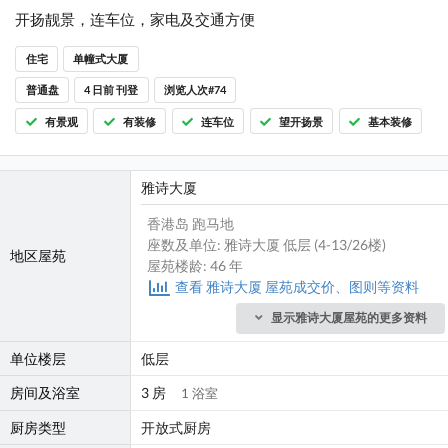
开扬靓景，连车位，家电及交通方便
住宅
单幢式大厦
普通盘
4 日前 刊登
浏览人次#74
有景观
有装修
连车位
望开扬景
基本装修
雅诗大厦
香港岛 跑马地
座数及单位: 雅诗大厦 低层 (4-13/26楼)
地区屋苑
屋苑楼龄: 46 年
查看 雅诗大厦 屋苑成交价、图则等资料
显示雅诗大厦屋苑的更多资料
单位楼层
低层
房间及浴室
3 房
1 浴室
厨房类型
开放式厨房