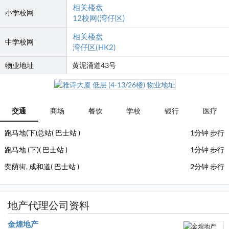
相关楼盘
小学校网
12校网(湾仔区)
相关楼盘
中学校网
湾仔区(HK2)
物业地址
黄泥涌道43号
交通
商场
餐饮
学校
银行
医疗
跑马地(下)总站( 巴士站 )
1分钟 步行
跑马地 (下)( 巴士站 )
1分钟 步行
奕荫街, 成和道( 巴士站 )
2分钟 步行
地产代理公司资料
金煌地产