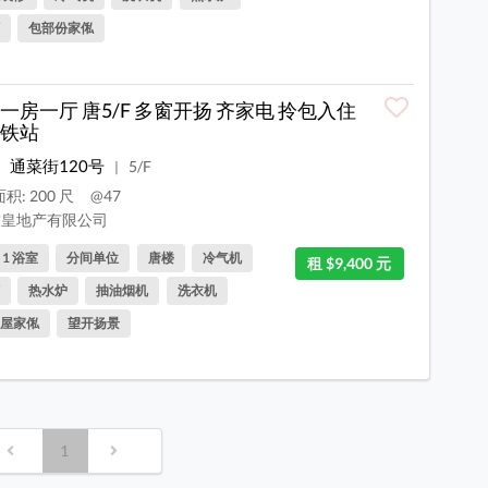
包部份家俬
一房一厅 唐5/F 多窗开扬 齐家电 拎包入住
铁站
通菜街120号
5/F
|
积: 200 尺
@47
皇地产有限公司
, 1 浴室
分间单位
唐楼
冷气机
租 $9,400 元
热水炉
抽油烟机
洗衣机
屋家俬
望开扬景
1