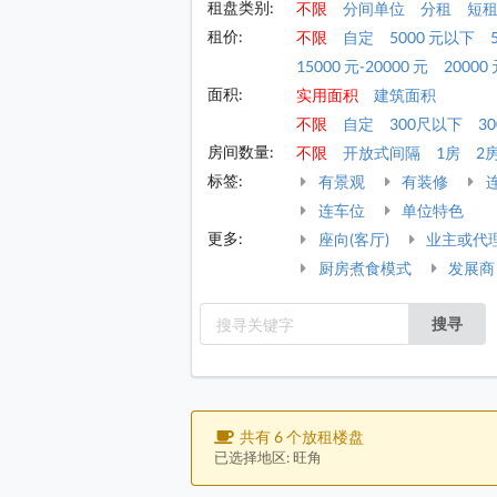
租盘类别:
不限
分间单位
分租
短
租价:
不限
自定
5000 元以下
15000 元-20000 元
20000 
面积:
实用面积
建筑面积
不限
自定
300尺以下
30
房间数量:
不限
开放式间隔
1房
2
标签:
有景观
有装修
连车位
单位特色
更多:
座向(客厅)
业主或代
厨房煮食模式
发展商
搜寻
共有 6 个放租楼盘
已选择地区: 旺角