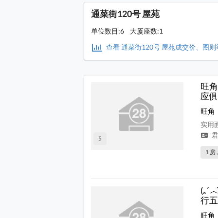
通菜街120号 屋苑
单位数目:6 大厦座数:1
查看 通菜街120号 屋苑成交价、图
旺角
应俱
旺角
实用面
君
5
1 房 
(｡
行五
旺角