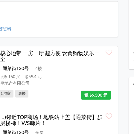
则等资料
核心地带 一房一厅 超方便 饮食购物娱乐一
全
通菜街120号
4楼
|
积: 160 尺
@59.4 元
皇地产有限公司
, 1 浴室
唐楼
租 $9,500 元
 ́︿ ̀｡)邻近TOP商场！地铁站上盖【通菜街】步
层楼梯！WS睇片！
通菜街120号
全层
|