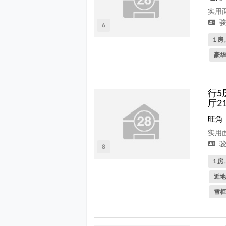
实用面
骏
6
1 房 
豪华
行5
厅2
旺角
实用面
骏
8
1 房 
近地
雪柜