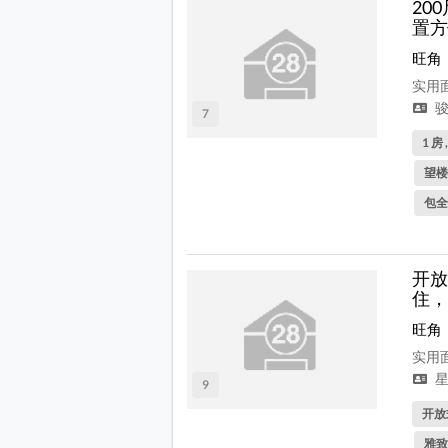
20
置方
旺角
实用面
骏
7
1 房 
望楼
包全
开放
住，
旺角
实用面
星
9
开放式
雅致