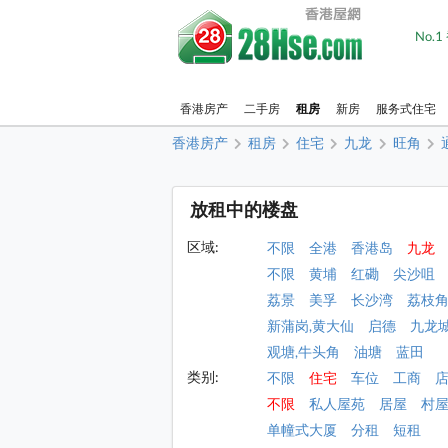
No.
香港房产
二手房
租房
新房
服务式住宅
香港房产
租房
住宅
九龙
旺角
放租中的楼盘
区域:
不限
全港
香港岛
九龙
不限
黄埔
红磡
尖沙咀
荔景
美孚
长沙湾
荔枝
新蒲岗,黄大仙
启德
九龙
观塘,牛头角
油塘
蓝田
类别:
不限
住宅
车位
工商
不限
私人屋苑
居屋
村
单幢式大厦
分租
短租