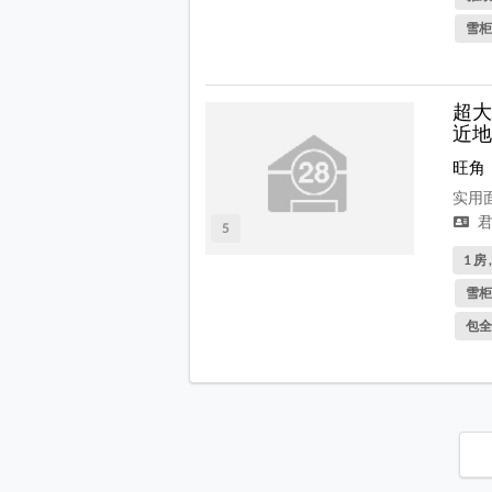
雪柜
超大
近地
旺角
实用面
君
5
1 房 
雪柜
包全