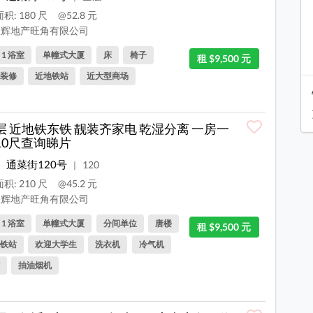
积: 180 尺
@52.8 元
辉地产旺角有限公司
, 1 浴室
单幢式大厦
床
椅子
租 $9,500 元
装修
近地铁站
近大型商场
层 近地铁东铁 靓装齐家电 乾湿分离 一房一
10尺查询睇片
通菜街120号
120
|
积: 210 尺
@45.2 元
辉地产旺角有限公司
, 1 浴室
单幢式大厦
分间单位
唐楼
租 $9,500 元
铁站
欢迎大学生
洗衣机
冷气机
抽油烟机