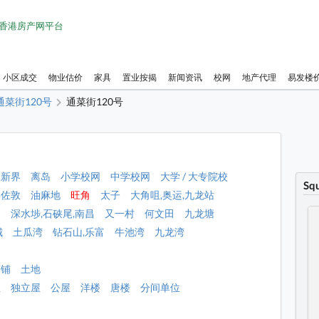
1 香港房产网平台
小区成交
物业估价
家具
置业按揭
新闻资讯
校网
地产代理
易发楼
通菜街120号
通菜街120号
新界
离岛
小学校网
中学校网
大学 / 大专院校
Sq
佐敦
油麻地
旺角
太子
大角咀,奥运,九龙站
角
深水埗,石硖尾,南昌
又一村
何文田
九龙塘
城
土瓜湾
钻石山,乐富
牛池湾
九龙湾
店铺
土地
屋
独立屋
公屋
洋楼
唐楼
分间单位