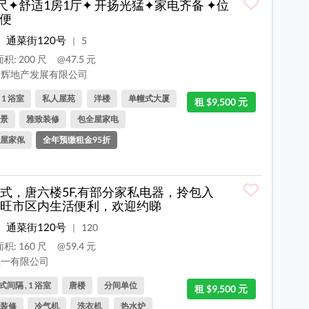
0尺✦舒适1房1厅✦ 开扬光猛✦家电齐备 ✦位
便
通菜街120号
5
|
积: 200 尺
@47.5 元
辉地产发展有限公司
, 1 浴室
私人屋苑
洋楼
单幢式大厦
租 $9,500 元
景
雅致装修
包全屋家电
屋家俬
全年预缴租金95折
式，唐六楼5F,有部分家私电器，拎包入
旺市区内生活便利，欢迎约睇
通菜街120号
120
|
积: 160 尺
@59.4 元
一有限公司
间隔 , 1 浴室
唐楼
分间单位
租 $9,500 元
装修
冷气机
洗衣机
热水炉