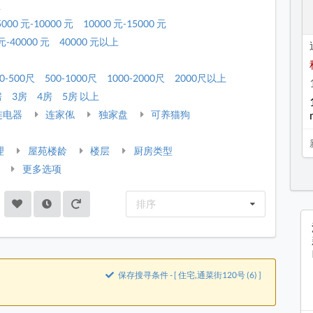
租
5000 元-10000 元
10000 元-15000 元
元-40000 元
40000 元以上
0-500尺
500-1000尺
1000-2000尺
2000尺以上
房
3房
4房
5房 以上
连电器
连家俬
独家盘
可养猫狗
理
屋苑楼龄
楼层
厨房类型
更多选项
排序
保存搜寻条件 - [ 住宅,通菜街120号 (6) ]