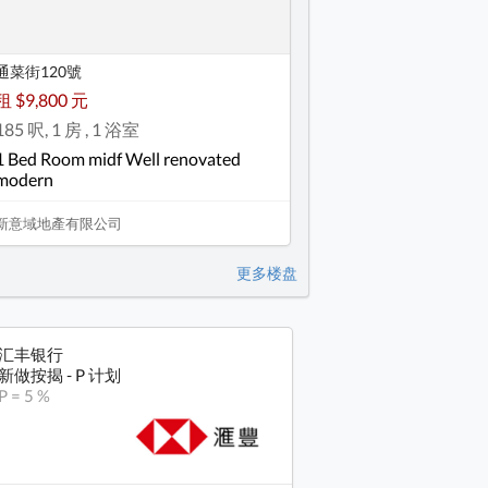
通菜街120號
租 $9,800 元
185 呎, 1 房 , 1 浴室
1 Bed Room midf Well renovated
modern
新意域地產有限公司
更多楼盘
汇丰银行
新做按揭 - P 计划
P = 5 %