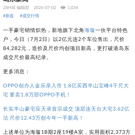
28HSE 编辑部
2026-07-02
1,034
#新盘
#成交行情
一手豪宅销情炽热，新地旗下北角
海璇
一伙平台特色
户，今日（7月2日）以2亿元连2个车位售出，尺价
84,282元，造价及尺价均创项目新高，更打破港岛东
成交尺价最高纪录。
更多消息：
OPPO创办人金乐亲入市 1.8亿买西半山宝峰4千尺大
宅 要卖1.8万部OPPO手机！
长实半山豪宅应天录首宗成交 顶层连天台大宅3.62亿
沽 尺价12.43万创今年一手新高！
上述单位为海璇1B期2座19楼A室，实用面积2,373方