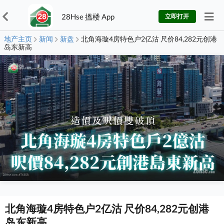
28Hse 搵楼 App
立即打开
地产主页
新闻
新盘
北角海璇4房特色户2亿沽 尺价84,282元创港
岛东新高
北角海璇4房特色户2亿沽 尺价84,282元创港
岛东新高