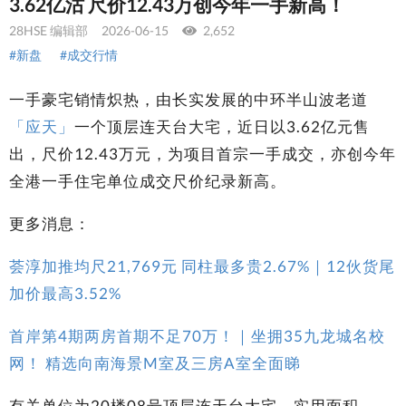
3.62亿沽 尺价12.43万创今年一手新高！
28HSE 编辑部
2026-06-15
2,652
#新盘
#成交行情
一手豪宅销情炽热，由长实发展的中环半山波老道
「应天」
一个顶层连天台大宅，近日以3.62亿元售
出，尺价12.43万元，为项目首宗一手成交，亦创今年
全港一手住宅单位成交尺价纪录新高。
更多消息：
荟淳加推均尺21,769元 同柱最多贵2.67%｜12伙货尾
加价最高3.52%
首岸第4期两房首期不足70万！｜坐拥35九龙城名校
网！ 精选向南海景M室及三房A室全面睇
有关单位为20楼08号顶层连天台大宅，实用面积