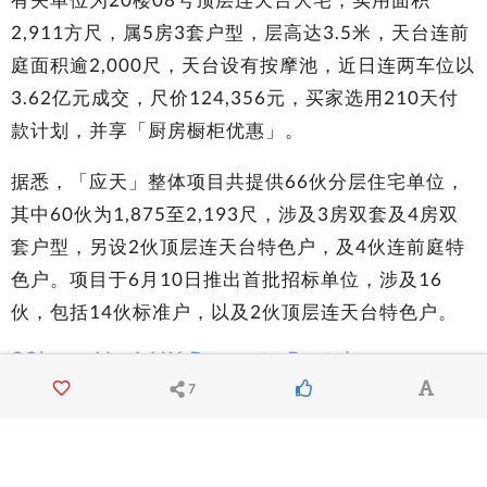
2,911方尺，属5房3套户型，层高达3.5米，天台连前
庭面积逾2,000尺，天台设有按摩池，近日连两车位以
3.62亿元成交，尺价124,356元，买家选用210天付
款计划，并享「厨房橱柜优惠」。
据悉，「应天」整体项目共提供66伙分层住宅单位，
其中60伙为1,875至2,193尺，涉及3房双套及4房双
套户型，另设2伙顶层连天台特色户，及4伙连前庭特
色户。项目于6月10日推出首批招标单位，涉及16
伙，包括14伙标准户，以及2伙顶层连天台特色户。
28hse - No.1 HK Property Portal
7
Squarefoot - HK Premium Property Portal