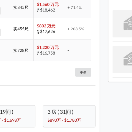
蓝湾半
$1,560 万元
实845尺
+ 71.4%
$18,462
@
蓝湾半
蓝湾半
$802 万元
实455尺
+ 208.5%
$17,626
@
$1,220 万元
实728尺
-
$16,758
@
更多
 19间 )
3 房 ( 31间 )
 - $1,698万
$890万 - $1,780万