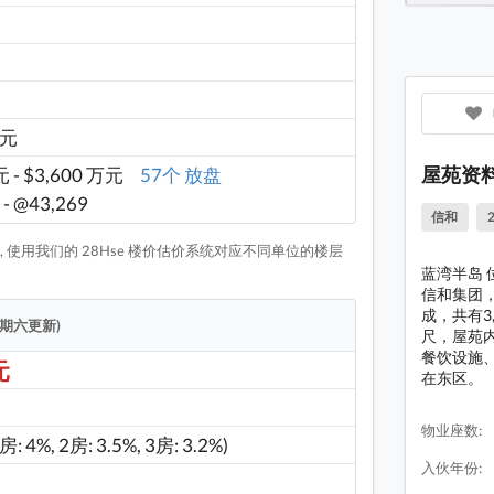
蓝湾半
蓝湾半
蓝湾半
 元
蓝湾半
屋苑资
 - $3,600 万元
57个 放盘
蓝湾半
 - @43,269
信和
蓝湾半
 使用我们的 28Hse 楼价估价系统对应不同单位的楼层
蓝湾半
蓝湾半岛 
信和集团，
蓝湾半
成，共有3,
星期六更新)
尺，屋苑
蓝湾半
餐饮设施、
元
蓝湾半
在东区。
蓝湾半
物业座数:
1房: 4%, 2房: 3.5%, 3房: 3.2%)
蓝湾半
入伙年份:
蓝湾半