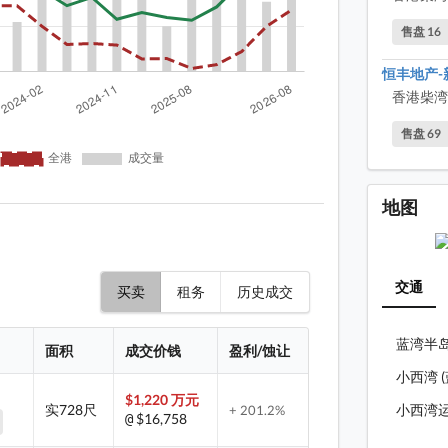
蓝湾半
售盘 16
蓝湾半
恒丰地产-
蓝湾半
香港柴湾道
蓝湾半
售盘 69
蓝湾半
蓝湾半
地图
蓝湾半
蓝湾半
交通
买卖
租务
历史成交
蓝湾半
蓝湾半
蓝湾半岛
面积
成交价钱
盈利/蚀让
蓝湾半
小西湾 (
蓝湾半
$1,220 万元
小西湾运
实728尺
+ 201.2%
$16,758
@
蓝湾半