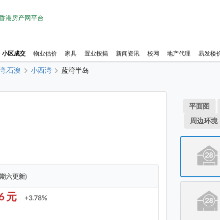
1 香港房产网平台
小区成交
物业估价
家具
置业按揭
新闻资讯
校网
地产代理
易发楼
湾,石澳
小西湾
蓝湾半岛
物业布
平面图
蓝湾半
周边环境
蓝湾半
蓝湾半
蓝湾半
星期六更新)
蓝湾半
96 元
+3.78%
蓝湾半
蓝湾半