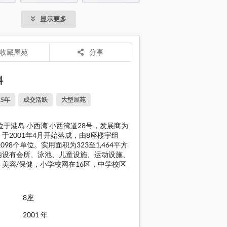
施、美容
小学校网在
岛 大厦: 蓝湾半岛 T1-9 座数分布
显示更多
中学校区
岛 会所: 住客会所位于平台的入口部分
岛 会所: 住客会所位于平台的入口部分
收藏屋苑
分享
岛 大堂: 主大堂部分
料
岛 大堂: 主大堂部分
25年
成交活跃
大型屋苑
岛 大堂: 主大堂部分
岛 大堂: 主大堂部分
位于港岛 小西湾 小西湾道28号，发展商为
于2001年4月开始落成，由8座楼宇组
岛 大堂: 主大堂部分
098个单位。实用面积为323至1,464平方
内设有会所、泳池、儿童设施、运动设施、
岛 大堂: 主大堂部分
美容/保健，小学校网在16区，中学校区
岛 大堂: 主大堂部分
岛 大堂: 主大堂部分
8座
岛 大堂: 主大堂部分
2001 年
岛 大堂: T1 大堂部分