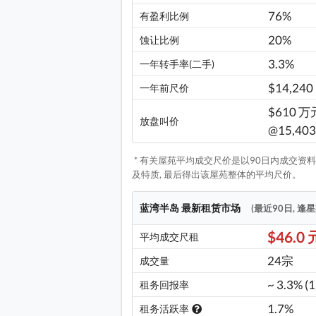
76%
有盈利比例
20%
蚀让比例
3.3%
一年转手率(二手)
$14,240
一年前尺价
$610 万元
放盘叫价
@15,403
* 有关屋苑平均成交尺价是以90日内成交资料,
及特质, 最后得出该屋苑整体的平均尺价。
蓝湾半岛 最新租赁市场
(最近90日, 逢
$46.0 
平均成交尺租
24宗
成交量
~ 3.3% (
租务回报率
1.7%
租务活跃率