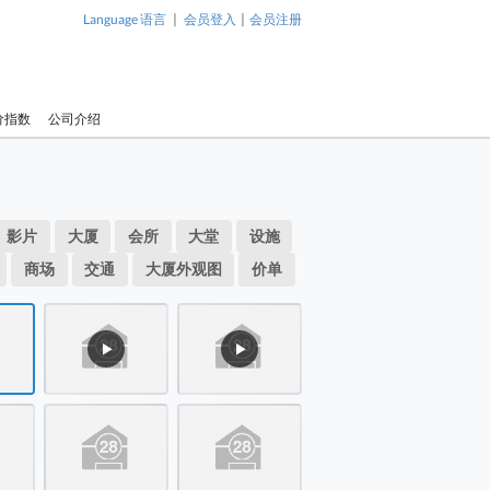
|
|
Language 语言
会员登入
会员注册
价指数
公司介绍
1 / 63
蓝湾半岛
局图 平面图
影片
大厦
会所
大堂
设施
物业布局图 平面图
小西湾 小
岛 位于港岛 小西湾 小西湾道28号，发展商为信和集团，于2001
商场
交通
大厦外观图
价单
28号，发
和集团，于
岛 位于港岛 小西湾 小西湾道28号，发展商为信和集团，于2001
4月开始落
岛 大厦: 蓝湾半岛
座楼宇组
▶
▶
3,098个
岛 大厦: 蓝湾半岛
用面积为3
1,464平
岛 大厦: 蓝湾半岛
苑内设有
岛 大厦: 蓝湾半岛 T1-9 座数分布
池、儿童
动设施、
岛 大厦: 蓝湾半岛 T1-9 座数分布