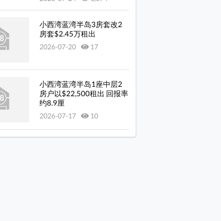
岛 交通: 小西湾邨设有巴士站, 距离项目约 500 米
岛 大厦外观图 图1
小西湾蓝湾半岛3房套改2
房套$2.45万租出
岛 价单 图1
2026-07-20
17
小西湾蓝湾半岛1座中层2
房户以$22,500租出 回报率
约8.9厘
2026-07-17
10