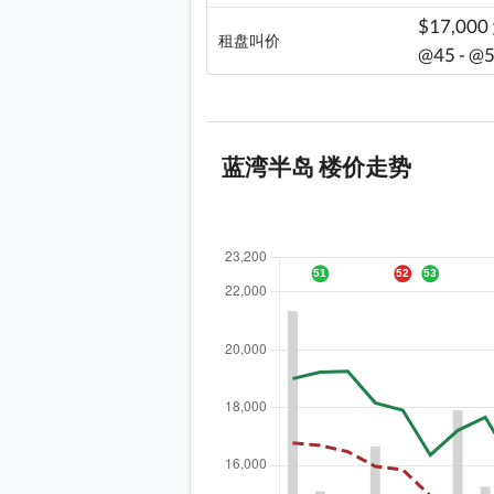
$17,000
租盘叫价
@45 - @
蓝湾半岛 楼价走势