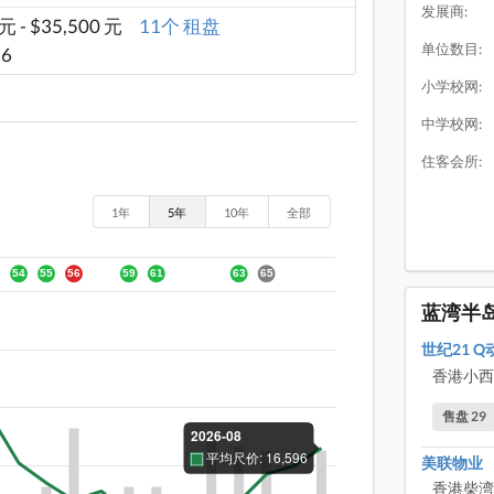
发展商:
 元 - $35,500 元
11个 租盘
蓝湾半
单位数目:
56
蓝湾半
小学校网:
蓝湾半
中学校网:
蓝湾半
住客会所:
蓝湾半
1年
5年
10年
全部
蓝湾半
蓝湾半
蓝湾半
蓝湾半
蓝湾半
世纪21 
蓝湾半
香港小西
蓝湾半
售盘 29
蓝湾半
美联物业
蓝湾半
香港柴湾