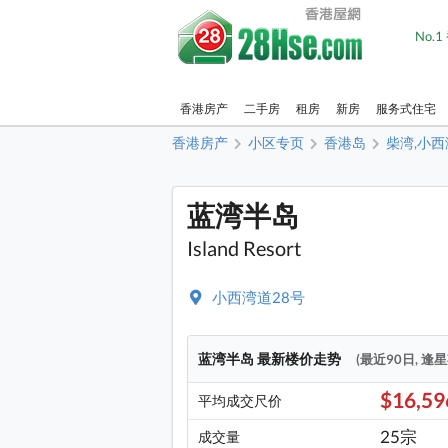
No.
香港房产
二手房
租房
新房
服务式住宅
香港房产
小区专页
香港岛
柴湾,小西
蓝湾半岛
Island Resort
小西湾道28号
蓝湾半岛 最新楼价走势
(最近90日, 逢
$16,5
平均成交尺价
25宗
成交量