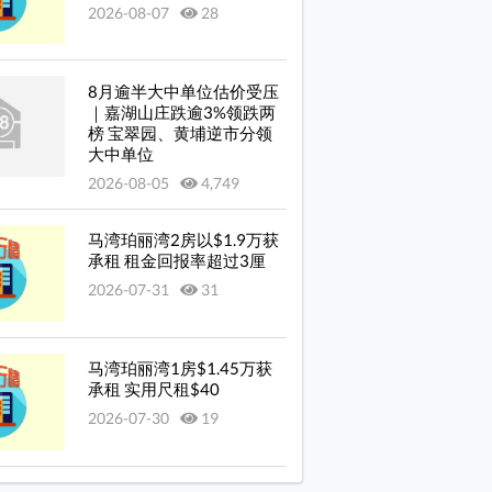
2026-08-07
28
8月逾半大中单位估价受压
｜嘉湖山庄跌逾3%领跌两
榜 宝翠园、黄埔逆市分领
大中单位
2026-08-05
4,749
马湾珀丽湾2房以$1.9万获
承租 租金回报率超过3厘
2026-07-31
31
马湾珀丽湾1房$1.45万获
承租 实用尺租$40
2026-07-30
19