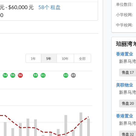
单位数目:
 元 - $60,000 元
58个 租盘
40
小学校网:
中学校网:
珀丽湾 
香港置业
1年
5年
10年
全部
新界马湾
售盘 17
美联物业
新界马湾
售盘 20
香港置业
新界马湾
售盘 32