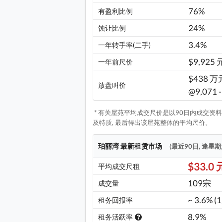
76%
有盈利比例
24%
蚀让比例
3.4%
一年转手率(二手)
$9,925 
一年前尺价
$438 万元
放盘叫价
@9,071 
* 有关屋苑平均成交尺价是以90日内成交资料,
及特质, 最后得出该屋苑整体的平均尺价。
珀丽湾 最新租赁市场
(最近90日, 逢星
$33.0 
平均成交尺租
109宗
成交量
~ 3.6% (
租务回报率
8.9%
租务活跃率