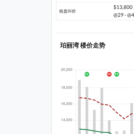
$13,800
租盘叫价
@29 - @
珀丽湾 楼价走势