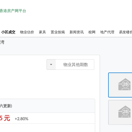
1 香港房产网平台
小区成交
物业估价
家具
置业按揭
新闻资讯
校网
地产代理
易发楼
丽湾
物业布
物业其他期数
珀丽湾
珀丽湾
珀丽湾
珀丽湾
期六更新)
珀丽湾
95 元
+2.80%
珀丽湾