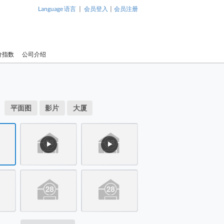
|
|
Language 语言
会员登入
会员注册
价指数
公司介绍
1 / 7
珀丽湾 位
局图 平面图
平面图
影片
大厦
物业布局图 平面图
珀丽湾 珀
 位于新界 珀丽湾 珀丽路8号，发展商为新鸿基，于2002年8月开
号，发展
基，于20
 位于新界 珀丽湾 珀丽路8号，发展商为新鸿基，于2002年8月开
▶
▶
开始落成
 大厦
为5期，由
宇组成，
 大厦
5,290个
用面积为3
 大厦
1,583平
 大厦
苑内设有
池、儿童