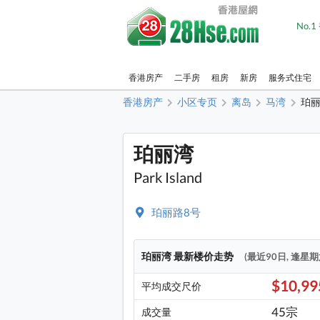
No.
香港房产
二手房
租房
新房
服务式住宅
香港房产
小区专页
离岛
马湾
珀
珀丽湾
Park Island
珀丽路8号
珀丽湾 最新楼价走势
(最近90日, 逢星
$10,9
平均成交尺价
45宗
成交量