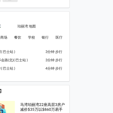
商场
餐饮
学校
银行
医疗
 巴士站 )
3分钟 步行
路(北)( 巴士站 )
3分钟 步行
 巴士站 )
4分钟 步行
闻
马湾珀丽湾22座高层3房户
减价$35万以$860万易手