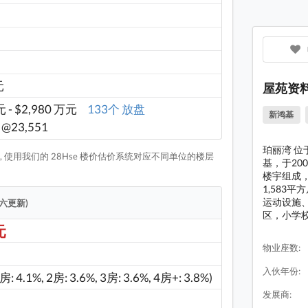
元
屋苑资
 - $2,980 万元
133个 放盘
新鸿基
- @23,551
珀丽湾 位
 使用我们的 28Hse 楼价估价系统对应不同单位的楼层
基，于20
楼宇组成，
1,583
运动设施
期六更新)
区，小学
元
物业座数:
入伙年份:
1房: 4.1%, 2房: 3.6%, 3房: 3.6%, 4房+: 3.8%)
发展商: