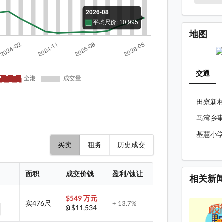
地图
交通
田寮新村(
马湾乡事会
基慧小学(
买卖
租务
历史成交
面积
成交价钱
盈利/蚀让
相关新
$549 万元
实476尺
+ 13.7%
$11,534
@