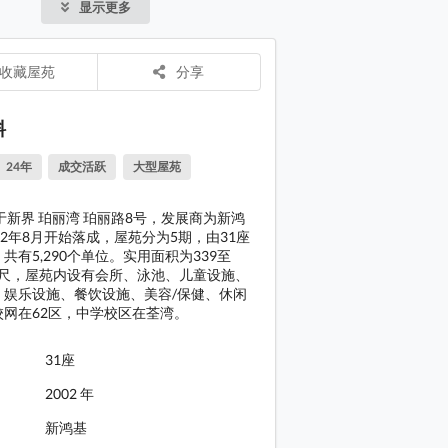
显示更多
动设施、
施、餐饮
容/保健
收藏屋苑
分享
区，小学校
区，中学
湾。
料
24年
成交活跃
大型屋苑
于新界 珀丽湾 珀丽路8号，发展商为新鸿
02年8月开始落成，屋苑分为5期，由31座
共有5,290个单位。实用面积为339至
平方尺，屋苑内设有会所、泳池、儿童设施、
、娱乐设施、餐饮设施、美容/保健、休闲
校网在62区，中学校区在荃湾。
31座
2002 年
新鸿基