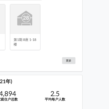
2期
第3期
第5期
第6期(海珏)
局图 平面图
第1期 8座 1-18
楼
更多
21年)
4,894
2.5
家庭住户总数
平均每户人数