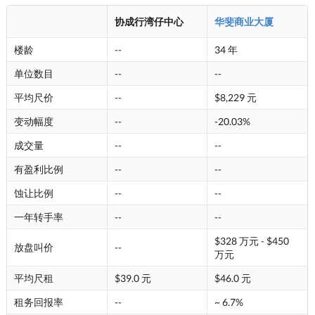
协成行湾仔中心
华斐商业大厦
楼龄
--
34 年
单位数目
--
--
平均尺价
--
$8,229 元
变动幅度
--
-20.03%
成交量
--
--
有盈利比例
--
--
蚀让比例
--
--
一年转手率
--
--
$328 万元 - $450
放盘叫价
--
万元
平均尺租
$39.0 元
$46.0 元
租务回报率
--
~ 6.7%