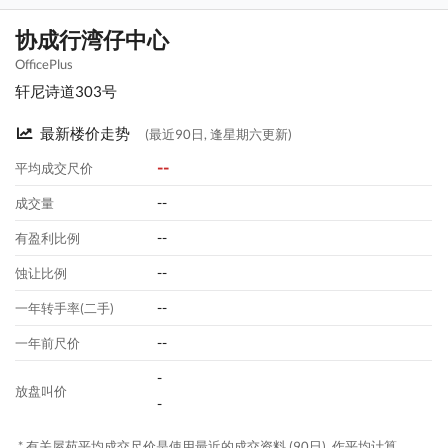
协成行湾仔中心
OfficePlus
轩尼诗道303号
最新楼价走势
(最近90日, 逢星期六更新)
--
平均成交尺价
--
成交量
--
有盈利比例
--
蚀让比例
--
一年转手率(二手)
--
一年前尺价
-
放盘叫价
-
* 有关屋苑平均成交尺价是使用最近的成交资料 (90日), 作平均计算