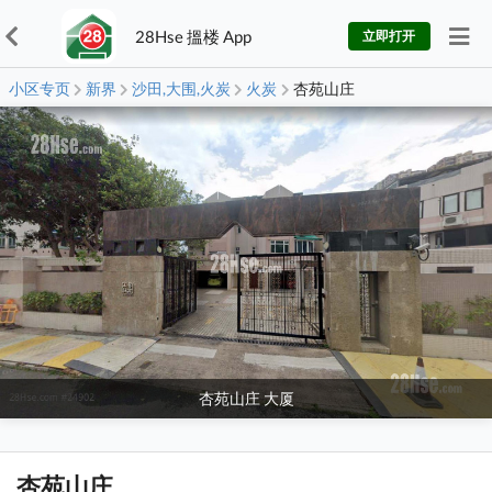
28Hse 搵楼 App
立即打开
小区专页
新界
沙田,大围,火炭
火炭
杏苑山庄
杏苑山庄 大厦
杏苑山庄