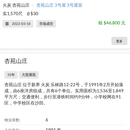
火炭 杏苑山庄
|
杏苑山庄 3号屋 3号屋室
实1,570尺
$30
@
租 $46,800 元
2022-03-18
市场成交
更多
杏苑山庄
35年
大型屋苑
杏苑山庄 位于新界 火炭 乐林路12-22号，于1991年2月开始落
成，由6座洋房组成，共有6个单位。实用面积为1,536至1,849
平方尺；交通便利，步行至港铁时间约9分钟，小学校网在91
区，中学校区在沙田。
6
物业座数:
1991 年