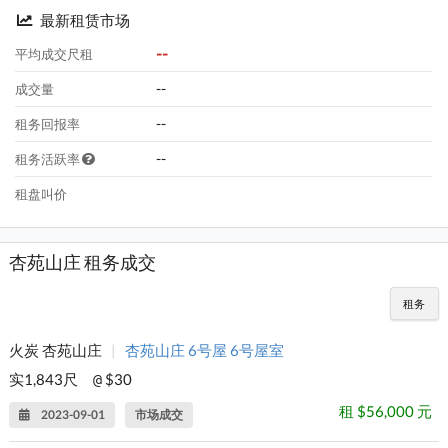
最新租赁市场
--
平均成交尺租
--
成交量
--
租务回报率
--
租务活跃率
租盘叫价
杏苑山庄 租务成交
租务
火炭 杏苑山庄
|
杏苑山庄 6号屋 6号屋室
实1,843尺
$30
@
租 $56,000 元
2023-09-01
市场成交