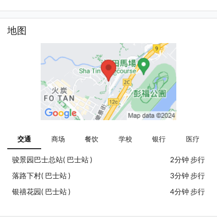
地图
交通
商场
餐饮
学校
银行
医疗
骏景园巴士总站( 巴士站 )
2分钟 步行
落路下村( 巴士站 )
3分钟 步行
银禧花园( 巴士站 )
4分钟 步行