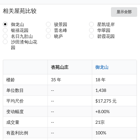
相关屋苑比较
显示全部
御龙山
骏景园
星凯堤岸
银禧花园
晋名峰
华翠园
名日九肚山
晓庐
碧霞花园
沙田渣甸山花
园
杏苑山庄
御龙山
楼龄
35 年
18 年
单位数目
--
1,438
平均尺价
--
$17,275 元
变动幅度
--
+8.00%
成交量
--
21宗
有盈利比例
--
100%