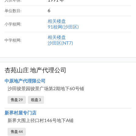
入伙年份:
6
单位数目:
相关楼盘
小学校网:
91校网(沙田区)
相关楼盘
中学校网:
沙田区(NT7)
杏苑山庄 地产代理公司
中原地产代理限公司
沙田骏景园骏景广场第2期地下60号铺
售盘 29
租盘 3
新界村屋专门店
新界大围上径口村146号地下A铺
售盘 44