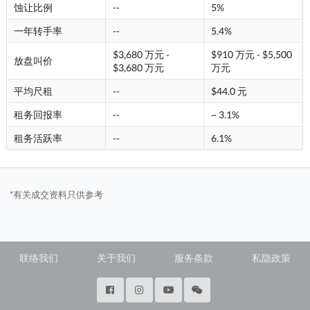
蚀让比例
--
5%
一年转手率
--
5.4%
$3,680 万元 -
$910 万元 - $5,500
放盘叫价
$3,680 万元
万元
平均尺租
--
$44.0 元
租务回报率
--
~ 3.1%
租务活跃率
--
6.1%
*有关成交资料只供参考
联络我们
关于我们
服务条款
私隐政策