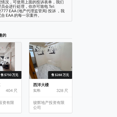
规情况，可使用上面的投诉表单，我们
员会进行处理，你亦可致电 Tel:
2777 EAA (地产代理监管局) 投诉 ，我
合 EAA 的每一宗案件。
趣的
售 $750 万元
售 $288 万元
K
西洋大楼
404 尺
328 尺
实用:
投资有限
骏辉地产投资有限
公司