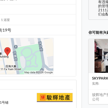
有违
的管理
2111
们会配
1 浴室
街19号
你可能有兴
SKYPAR
实用:
骏辉地产
公司
1号铺