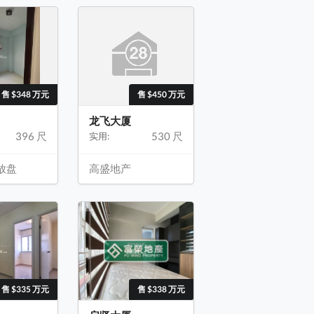
售 $348 万元
售 $450 万元
龙飞大厦
396 尺
530 尺
实用:
放盘
高盛地产
售 $335 万元
售 $338 万元