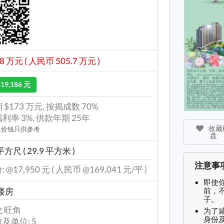
8 万元 ( 人民币 505.7 万元 )
$19,186 元
 $173 万元, 按揭成数 70%
利率 3%, 供款年期 25年
收藏楼
上价钱只供参考
盘
平方尺 ( 29.9 平方米 )
注意事
 @17,950 元 ( 人民币 @169,041 元/平 )
即使
前，
楼房
子。
 旺角
为了
身份及
及单位: 5