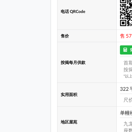
电话 QRCode
售 57
售价
首期
按揭每月供款
按揭
*以
322 
实用面积
尺价:
单幢
地区屋苑
九龙
座数