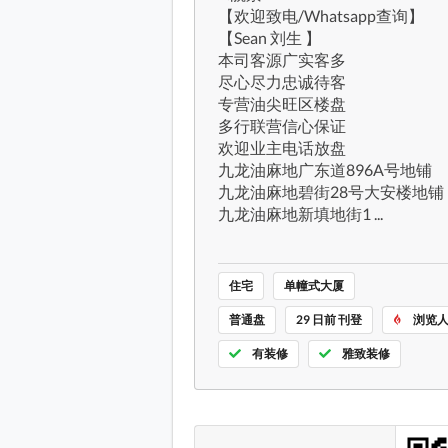
【欢迎致电/Whatsapp查询】
【Sean 刘生 】
本司客源广实客多
尽心尽力忠诚待客
专营油尖旺区楼盘
多行联营信心保证
欢迎业主电话放盘
九龙油麻地广东道896A号地铺
九龙油麻地碧街28号大安楼地铺
九龙油麻地新填地街1 ...
住宅
单幢式大厦
普通盘
29 日前 刊登
浏览人
有装修
雅致装修