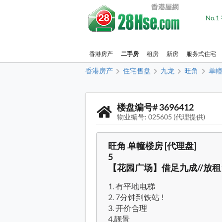
No.
香港房产
二手房
租房
新房
服务式住宅
香港房产
住宅售盘
九龙
旺角
单
楼盘编号# 3696412
物业编号: 025605 (代理提供)
旺角 单幢楼房 [代理盘]
5
【花园广场】借足九成//放租18
1. 有平地电梯
2. 7分钟到铁站 !
3. 开价合理
4.靓景