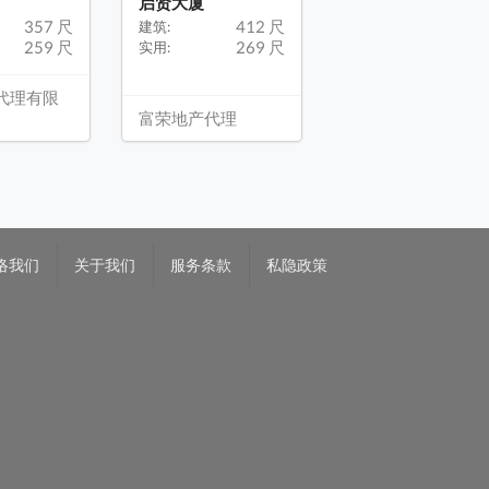
启贤大厦
357 尺
412 尺
建筑:
259 尺
269 尺
实用:
代理有限
富荣地产代理
络我们
关于我们
服务条款
私隐政策