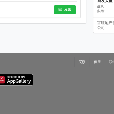
威发大厦
建筑:
发讯
实用:
富旺地产
公司
买楼
租屋
联