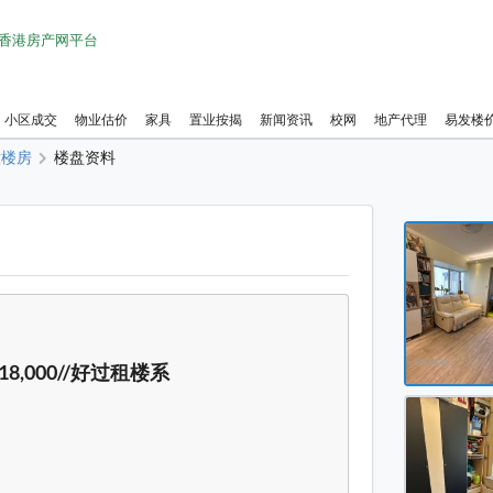
1 香港房产网平台
小区成交
物业估价
家具
置业按揭
新闻资讯
校网
地产代理
易发楼
幢楼房
楼盘资料
单幢楼房
单幢楼房
单幢楼房
单幢楼房
,000//好过租楼系
单幢楼房
单幢楼房
单幢楼房