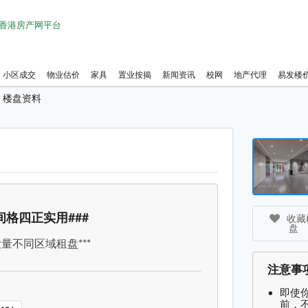
1 香港房产网平台
小区成交
物业估价
家具
置业按揭
新闻资讯
校网
地产代理
易发楼
楼盘资料
葵涌工
葵涌工
间格四正实用###
收藏楼
盘
大量不同区域租盘***
注意事
即使
前，