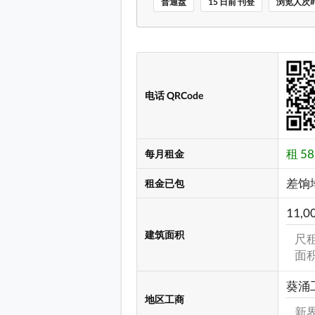
普通盘
15 日前 刊登
浏览人次#
电话 QRCode
租 58
每月租金
差饷
租金已包
11,0
建筑面积
尺租:
面
葵涌
地区工商
新界