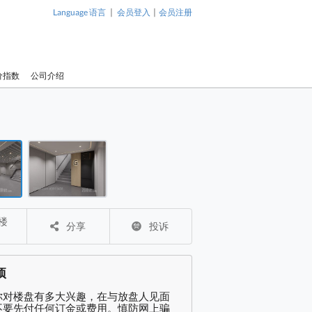
|
|
Language 语言
会员登入
会员注册
价指数
公司介绍
1 / 2
厦 租盘
厦 租盘
葵涌工厦 租盘
葵涌工厦 
分享
投诉
项
你对楼盘有多大兴趣，在与放盘人见面
不要先付任何订金或费用。慎防网上骗