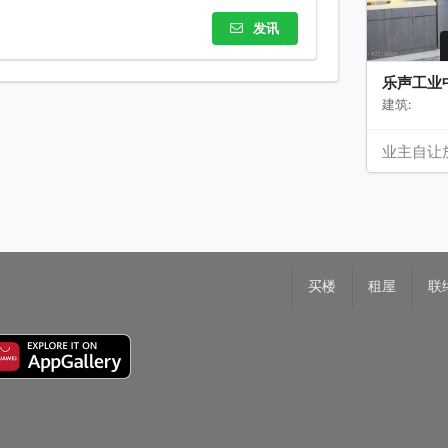
发讯
乐声工业
建筑:
业主自让
买楼
租屋
联