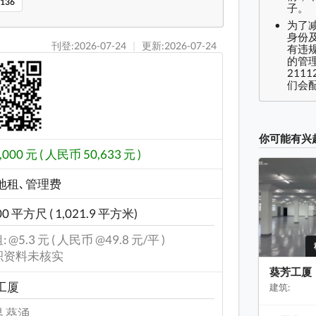
136
子。
为了
身份及
刊登:2026-07-24
|
更新:2026-07-24
有违
的管理
2111
们会配
你可能有兴
,000 元 ( 人民币 50,633 元 )
地租､管理费
00 平方尺 ( 1,021.9 平方米)
 @5.3 元 ( 人民币 @49.8 元/平 )
积资料未核实
葵芳工厦
工厦
建筑:
 葵涌