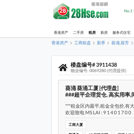
No.
香港房产
二手房
租房
新房
服务式住宅
香港房产
工商租盘
新界
葵涌,葵芳
楼盘编号# 3911438
物业编号: 0069280 (代理提供)
葵涌 葵涌工厦 [代理盘]
###超平企理货仓, 高实用率,
***租金区内最平,租金全包价,有
欢迎致电 MS LAI : 9 1 4 0 1 7 0 0
工商大厦