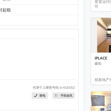
星置业代
司
时起租
iPLACE
建筑:
裕新地产
代理个人牌照号码: S-416552
致电
手机短讯