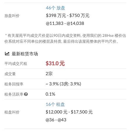
46个 放盘
$398 万元 - $750 万元
放盘叫价
@11,383 - @14,038
* 有关屋苑平均成交尺价是以90日内成交资料, 使用我们的 28Hse 楼价估
价系统对应不同单位的楼层及特质, 最后得出该屋苑整体的平均尺价。
最新租赁市场
$31.0 元
平均成交尺租
2宗
成交量
~ 3.9% (3房: 3.9%)
租务回报率
0.1%
租务活跃率
16个 租盘
$12,000 元 - $17,500 元
租盘叫价
@36 - @43