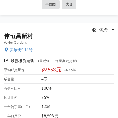
平面图
大厦
物业期数
伟恒昌新村
Wyler Gardens
美景街113号
最新楼价走势
(最近90日, 逢星期六更新)
$9,553 元
平均成交尺价
-4.16%
4宗
成交量
100%
有盈利比例
25%
蚀让比例
1.3%
一年转手率(二手)
$8,908 元
一年前尺价