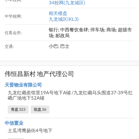
34校网(九龙城区)
相关楼盘
中学校网:
九龙城区(KL3)
银行; 中西餐饮食肆; 停车场; 商场; 超级市
住客会所:
场; 邮政局
小巴; 巴士
交通:
伟恒昌新村 地产代理公司
天晋物业有限公司
九龙红磡差馆里19A号地下A铺 /九龙红磡马头围道37-39号红
磡广场地下52A铺
售盘 323
租盘 36
中信置业
土瓜湾鹰扬街4号地下