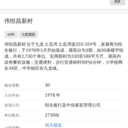
更多
伟恒昌新村
48年
大型屋苑
伟恒昌新邨 位于九龙 土瓜湾 土瓜湾道333-359号，发展商为恒
生银行，于1978年1月开始落成，屋苑分为3期，由30座楼宇组
成，共有2,730个单位。实用面积为330至588平方尺，屋苑内
设有餐饮设施；交通便利，步行至港铁时间约6分钟，小学校网
在34区，中学校区在九龙城。
30
物业座数:
1978 年
入伙年份:
恒生银行及中信泰富管理公司
管理公司:
2730伙
单位数目:
相关楼盘
小学校网: