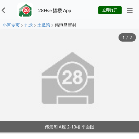
28Hse 搵楼 App
立即打开
小区专页
九龙
土瓜湾
伟恒昌新村
1
/
2
伟景阁 A座 2-13楼 平面图