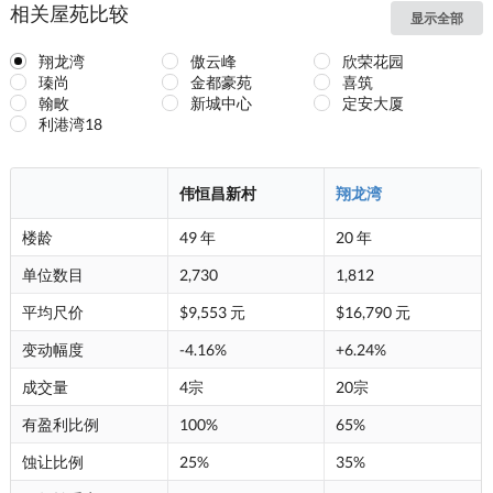
相关屋苑比较
显示全部
翔龙湾
傲云峰
欣荣花园
瑧尚
金都豪苑
喜筑
翰畋
新城中心
定安大厦
利港湾18
伟恒昌新村
翔龙湾
楼龄
49 年
20 年
单位数目
2,730
1,812
平均尺价
$9,553 元
$16,790 元
变动幅度
-4.16%
+6.24%
成交量
4宗
20宗
有盈利比例
100%
65%
蚀让比例
25%
35%