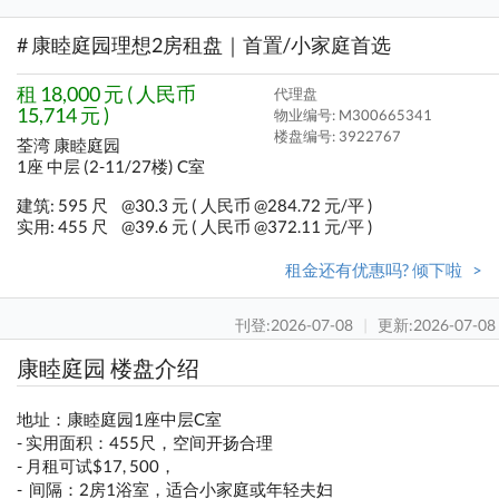
# 康睦庭园理想2房租盘｜首置/小家庭首选
租 18,000 元 ( 人民币
代理盘
15,714 元 )
物业编号: M300665341
楼盘编号:
3922767
荃湾 康睦庭园
1座 中层 (2-11/27楼) C室
建筑: 595 尺
@30.3 元 ( 人民币 @284.72 元/平 )
实用: 455 尺
@39.6 元 ( 人民币 @372.11 元/平 )
租金还有优惠吗? 倾下啦 >
刊登:2026-07-08
|
更新:2026-07-08
康睦庭园 楼盘介绍
地址：康睦庭园1座中层C室
- 实用面积：455尺，空间开扬合理
- 月租可试$17, 500，
- ️ 间隔：2房1浴室，适合小家庭或年轻夫妇