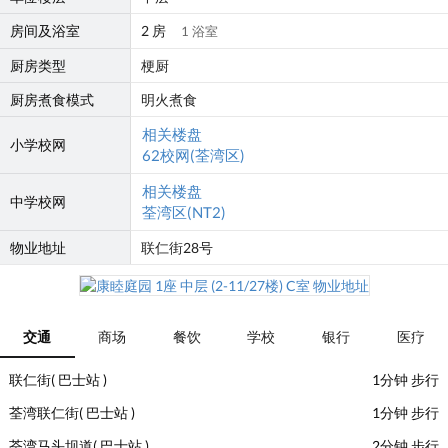
房间及浴室
2 房
1 浴室
厨房类型
梗厨
厨房煮食模式
明火煮食
相关楼盘
小学校网
62校网(荃湾区)
相关楼盘
中学校网
荃湾区(NT2)
物业地址
联仁街28号
交通
商场
餐饮
学校
银行
医疗
联仁街( 巴士站 )
1分钟 步行
荃湾联仁街( 巴士站 )
1分钟 步行
荃湾马头坝道( 巴士站 )
2分钟 步行