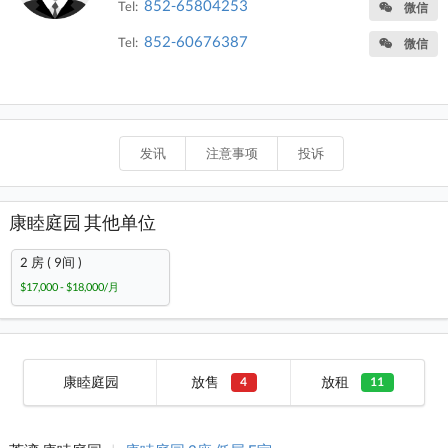
852-65804253
Tel:
微信
852-60676387
Tel:
微信
发讯
注意事项
投诉
康睦庭园 其他单位
2 房 ( 9间 )
$17,000 - $18,000/月
康睦庭园
放售
放租
4
11