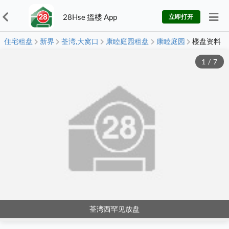
28Hse 搵楼 App
立即打开
住宅租盘
新界
荃湾,大窝口
康睦庭园租盘
康睦庭园
楼盘资料
1
/
7
荃湾西罕见放盘