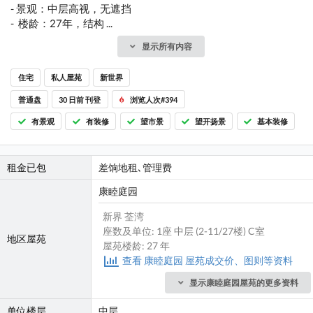
- 景观：中层高视，无遮挡
- ️ 楼龄：27年，结构 ...
显示所有内容
住宅
私人屋苑
新世界
普通盘
30 日前 刊登
浏览人次#394
有景观
有装修
望市景
望开扬景
基本装修
租金已包
差饷地租､管理费
康睦庭园
新界 荃湾
座数及单位: 1座 中层 (2-11/27楼) C室
地区屋苑
屋苑楼龄: 27 年
查看 康睦庭园 屋苑成交价、图则等资料
显示康睦庭园屋苑的更多资料
单位楼层
中层