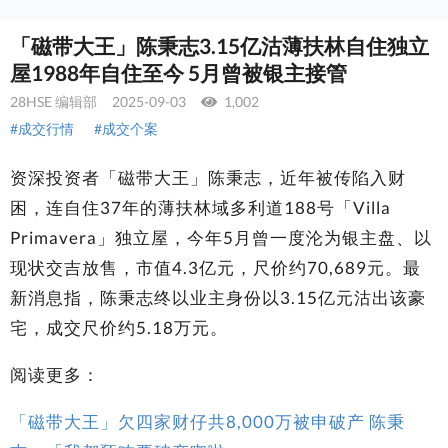
「磁带大王」陈秉志3.15亿沽薄扶林自住独立
屋1988年自住至今 5月曾被银主接管
28HSE 编辑部
2025-09-03
1,002
#成交行情
#成交个案
资深投资者「磁带大王」陈秉志，近年被传陷入财
困，连自住37年的薄扶林域多利道188号「Villa
Primavera」独立屋，今年5月曾一度沦为银主盘、以
现状交吉放售，市值4.3亿元，尺价约70,689元。最
新消息指，陈秉志终以业主身份以3.15亿元沽出该豪
宅，成交尺价约5.18万元。
阅读更多：
「磁带大王」欠四家财仔共8,000万被申破产 陈秉