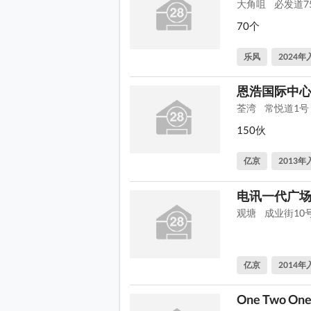
大角咀
必发道7
70个
乐风
2024年
恩浩国际中
荃湾
常悦道1号
150伙
亿京
2013年
电讯一代广
观塘
成业街10
亿京
2014年
One Two On