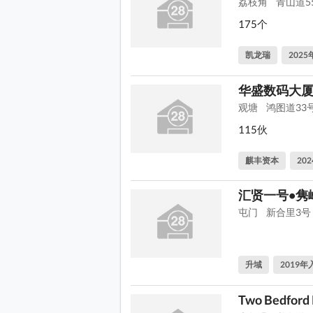
荔枝角
青山道5
175个
凯龙瑞
202
华盛数码大
观塘
鸿图道33
115伙
麒丰资本
20
汇贤一号•隽
屯门
新合里3号
升域
2019年
Two Bedford 