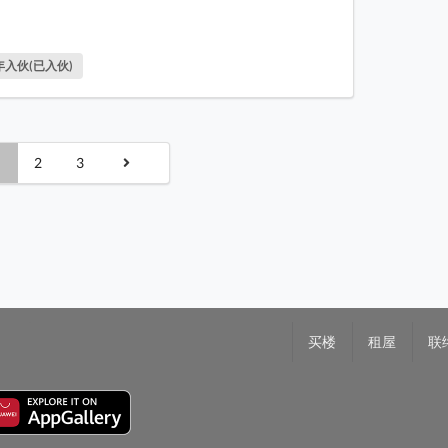
3年入伙(已入伙)
2
3
买楼
租屋
联