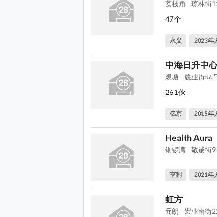
荔枝角
琼林街1
47个
永义
2023年
中海日升中
观塘
骏业街56
261伙
亿京
2015年
Health Aura
铜锣湾
敬诚街9
亨利
2021年
虹方
元朗
宏业南街2