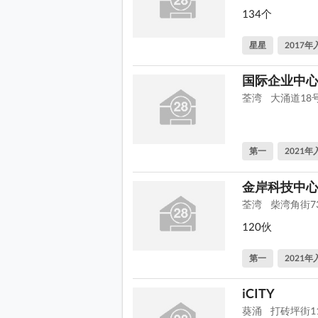
134个
星星
2017年
国际企业中
荃湾
大涌道18
第一
2021年
金岸科技中
荃湾
柴湾角街7
120伙
第一
2021年
iCITY
葵涌
打砖坪街1